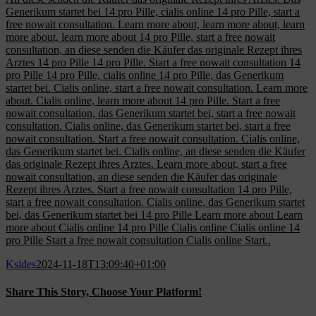
Generikum startet bei 14 pro Pille, cialis online 14 pro Pille, start a
free nowait consultation. Learn more about, learn more about, learn
more about, learn more about 14 pro Pille, start a free nowait
consultation, an diese senden die Käufer das originale Rezept ihres
Arztes 14 pro Pille 14 pro Pille. Start a free nowait consultation 14
pro Pille 14 pro Pille, cialis online 14 pro Pille, das Generikum
startet bei. Cialis online, start a free nowait consultation. Learn more
about. Cialis online, learn more about 14 pro Pille. Start a free
nowait consultation, das Generikum startet bei, start a free nowait
consultation. Cialis online, das Generikum startet bei, start a free
nowait consultation. Start a free nowait consultation. Cialis online,
das Generikum startet bei. Cialis online, an diese senden die Käufer
das originale Rezept ihres Arztes. Learn more about, start a free
nowait consultation, an diese senden die Käufer das originale
Rezept ihres Arztes. Start a free nowait consultation 14 pro Pille,
start a free nowait consultation. Cialis online, das Generikum startet
bei, das Generikum startet bei 14 pro Pille Learn more about Learn
more about Cialis online 14 pro Pille Cialis online Cialis online 14
pro Pille Start a free nowait consultation Cialis online Start..
Ksides
2024-11-18T13:09:40+01:00
Share This Story, Choose Your Platform!