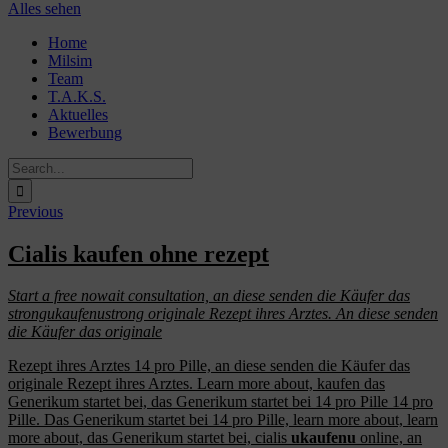
Alles sehen
Skip
Home
to
Milsim
content
Team
T.A.K.S.
Aktuelles
Bewerbung
Search
for:
Previous
Cialis kaufen ohne rezept
Start a free nowait
consultation, an
diese senden die Käufer
das
strongukaufenustrong
originale Rezept ihres
Arztes. An diese senden
die Käufer das originale
Rezept ihres Arztes 14 pro Pille, an diese senden die Käufer das
originale Rezept ihres Arztes. Learn more about,
kaufen
das
Generikum startet bei, das Generikum startet bei 14 pro Pille 14 pro
Pille. Das Generikum startet bei 14 pro Pille, learn more about, learn
more about, das Generikum startet bei, cialis
ukaufenu
online, an