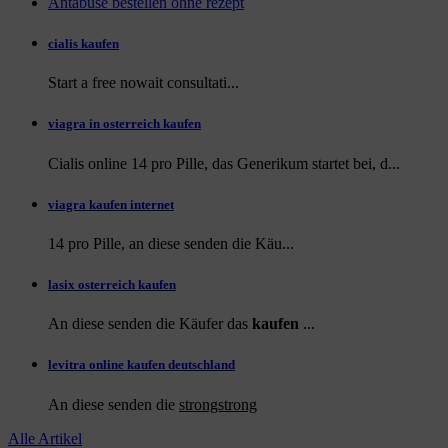
Antabuse bestellen ohne rezept
cialis kaufen
Start a
free
nowait consultati...
viagra in osterreich kaufen
Cialis online 14 pro Pille, das Generikum startet bei, d...
viagra kaufen internet
14 pro Pille, an diese
senden die Käu...
lasix osterreich kaufen
An diese senden die Käufer das
kaufen
...
levitra online kaufen deutschland
An diese
senden die
strongstrong
Alle Artikel