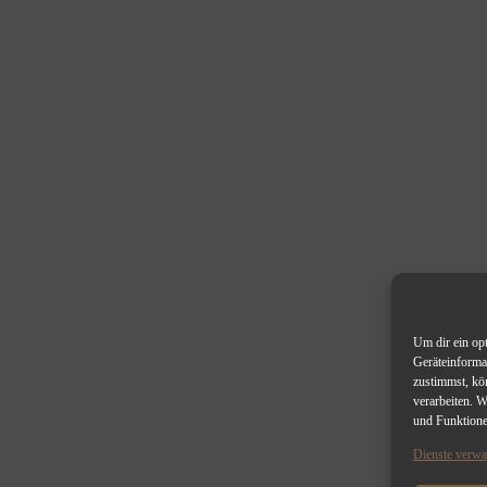
Um dir ein op
Geräteinforma
zustimmst, kö
verarbeiten. 
und Funktione
Dienste verwa