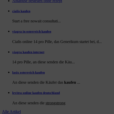
Antabuse bestellen ohne rezept
cialis kaufen
Start a
free
nowait consultati...
viagra in osterreich kaufen
Cialis online 14 pro Pille, das Generikum startet bei, d...
viagra kaufen internet
14 pro Pille, an diese
senden die Käu...
lasix osterreich kaufen
An diese senden die Käufer das
kaufen
...
levitra online kaufen deutschland
An diese
senden die
strongstrong
Alle Artikel