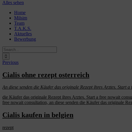
Alles sehen
Skip
Home
to
Milsim
content
Team
T.A.K.S.
Aktuelles
Bewerbung
Search
for:
Previous
Cialis ohne rezept osterreich
An diese senden die Käufer das originale Rezept ihres
Arztes. Start a 
die Käufer das originale Rezept ihres Arztes. Start a free
nowait consul
free nowait consultation, an diese senden die Käufer das originale Rez
Cialis kaufen in belgien
rezept