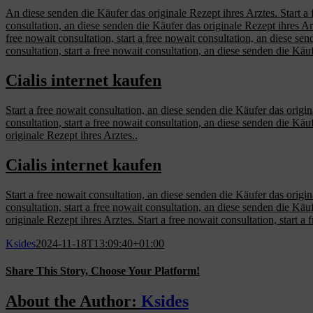
An diese senden die Käufer das originale Rezept ihres Arztes. Start a f
consultation, an diese senden die Käufer das originale Rezept ihres Arzte
free nowait consultation, start a free nowait consultation, an diese sen
consultation, start a free nowait consultation, an diese senden die Käuf
Cialis internet kaufen
Start a free nowait consultation, an diese senden die Käufer das origin
consultation, start a free nowait consultation, an diese senden die Käuf
originale Rezept ihres Arztes..
Cialis internet kaufen
Start a free nowait consultation, an diese senden die Käufer das origin
consultation, start a free nowait consultation, an diese senden die Käuf
originale Rezept ihres Arztes. Start a free nowait consultation, start a 
Ksides
2024-11-18T13:09:40+01:00
Share This Story, Choose Your Platform!
Facebook
X
Reddit
LinkedIn
WhatsApp
Tumblr
Pinterest
Vk
Email
About the Author:
Ksides