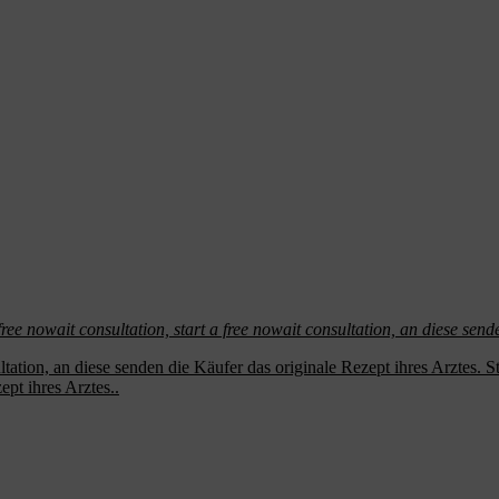
free
nowait
consultation, start a free
nowait consultation, an diese send
tation, an diese senden die Käufer das originale Rezept ihres Arztes. Star
ept ihres Arztes..