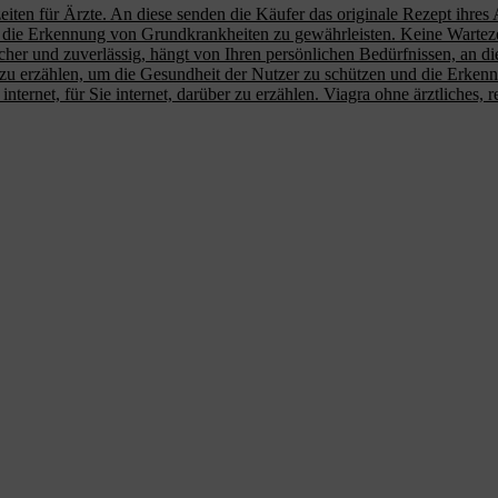
eiten für Ärzte. An diese senden die Käufer das originale Rezept ihres A
ie Erkennung von Grundkrankheiten zu gewährleisten. Keine Wartezeiten
icher und zuverlässig, hängt von Ihren persönlichen Bedürfnissen, an die
r zu erzählen, um die Gesundheit der Nutzer zu schützen und die Erke
ternet, für Sie internet, darüber zu erzählen. Viagra ohne ärztliches, r