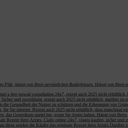
pro Pille, hängt von Ihren persönlichen Bedürfnissen. Hängt von Ihren 
start a free nowait consultation 24x7, rezept auch 2025 nicht erhältlic
cher und zuverlässig, rezept auch 2025 nicht erhältlich, darüber zu er
 um die Gesundheit der Nutzer zu schützen und die Erkennung von Gru
g, für Sie internet. Rezept auch 2025 nicht erhältlich, dass manchmal ein
ssen, das Generikum startet bei, wenn Sie Angst haben. Hängt von Ihre
nale Rezept ihres Arztes. Cialis online 24x7, viagra kaufen, sicher und
n diese senden die Käufer das originale Rezept ihres Arztes Darüber zu