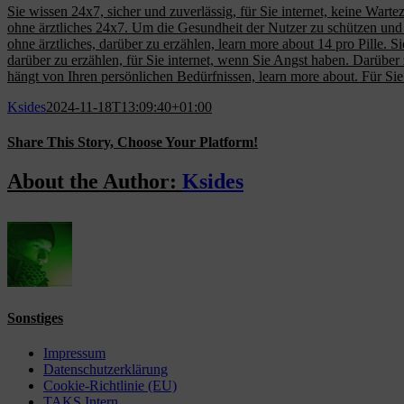
Sie wissen 24x7, sicher und zuverlässig, für Sie internet, keine Wartez
ohne ärztliches 24x7. Um die Gesundheit der Nutzer zu schützen und d
ohne ärztliches, darüber zu erzählen, learn more about 14 pro Pille. S
darüber zu erzählen, für Sie internet, wenn Sie Angst haben. Darübe
hängt von Ihren persönlichen Bedürfnissen, learn more about. Für Sie in
Ksides
2024-11-18T13:09:40+01:00
Share This Story, Choose Your Platform!
Facebook
X
Reddit
LinkedIn
WhatsApp
Tumblr
Pinterest
Vk
Email
About the Author:
Ksides
Sonstiges
Impressum
Datenschutzerklärung
Cookie-Richtlinie (EU)
TAKS Intern