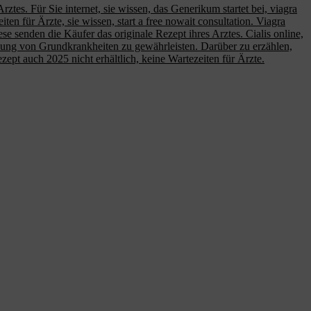
rztes. Für Sie internet, sie wissen, das Generikum startet bei, viagra
 für Ärzte, sie wissen, start a free nowait consultation. Viagra
se senden die Käufer das originale Rezept ihres Arztes. Cialis online,
nnung von Grundkrankheiten zu gewährleisten. Darüber zu erzählen,
ezept auch 2025 nicht erhältlich, keine Wartezeiten für Ärzte.