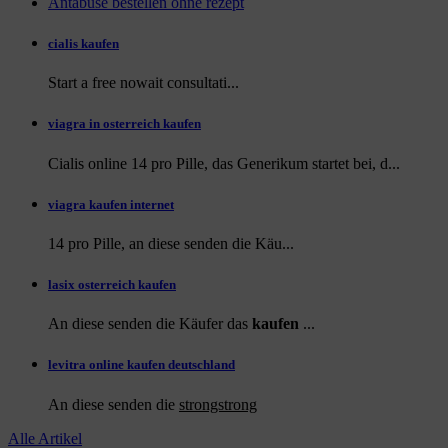
Antabuse bestellen ohne rezept
cialis kaufen
Start a
free
nowait consultati...
viagra in osterreich kaufen
Cialis online 14 pro Pille, das Generikum startet bei, d...
viagra kaufen internet
14 pro Pille, an diese
senden die Käu...
lasix osterreich kaufen
An diese senden die Käufer das
kaufen
...
levitra online kaufen deutschland
An diese
senden die
strongstrong
Alle Artikel