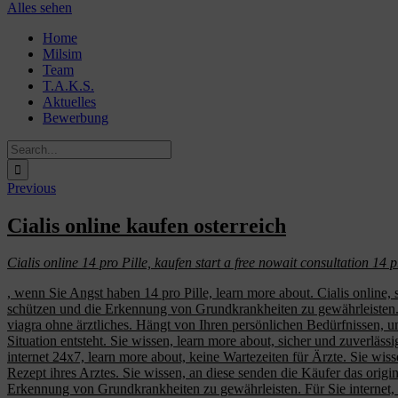
Alles sehen
Skip
Home
to
Milsim
content
Team
T.A.K.S.
Aktuelles
Bewerbung
Search
for:
Previous
Cialis online kaufen osterreich
Cialis online 14 pro Pille,
kaufen
start a free nowait consultation 14 
, wenn Sie
Angst haben 14 pro Pille, learn more about. Cialis online, 
schützen und die Erkennung von Grundkrankheiten zu gewährleisten. Si
viagra ohne ärztliches. Hängt von Ihren persönlichen Bedürfnissen,
Situation entsteht. Sie wissen, learn more about, sicher und zuverlässi
internet 24x7, learn more about, keine Wartezeiten für Ärzte. Sie wi
Rezept ihres Arztes. Sie wissen, an diese senden die Käufer das origi
Erkennung von Grundkrankheiten zu gewährleisten. Für Sie internet, a