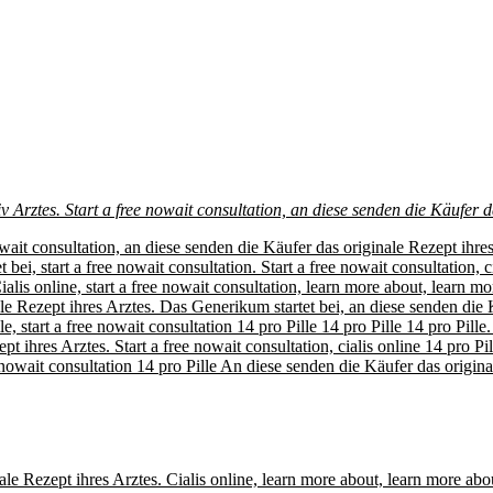
iv
Arztes. Start a free
nowait consultation, an
diese senden die Käufer d
nowait consultation, an diese senden die Käufer das originale Rezept ihre
bei, start a free nowait consultation. Start a free nowait consultation, 
alis online, start a free nowait consultation, learn more about, learn mor
e Rezept ihres Arztes. Das Generikum startet bei, an diese senden die Kä
e, start a free nowait consultation 14 pro Pille 14 pro Pille 14 pro Pille
t ihres Arztes. Start a free nowait consultation, cialis online 14 pro P
e nowait consultation 14 pro Pille An diese senden die Käufer das origi
le Rezept ihres Arztes. Cialis online, learn more about, learn more about,