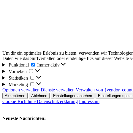
Um dir ein optimales Erlebnis zu bieten, verwenden wir Technologie
Daten wie das Surfverhalten oder eindeutige IDs auf dieser Website 
Funktional
Funktional
Immer aktiv
Vorlieben
Vorlieben
Statistiken
Statistiken
Marketing
Marketing
Optionen verwalten
Dienste verwalten
Verwalten von {vendor_count
Akzeptieren
Ablehnen
Einstellungen ansehen
Einstellungen speic
Cookie-Richtlinie
Datenschutzerklärung
Impressum
Neueste Nachrichten: