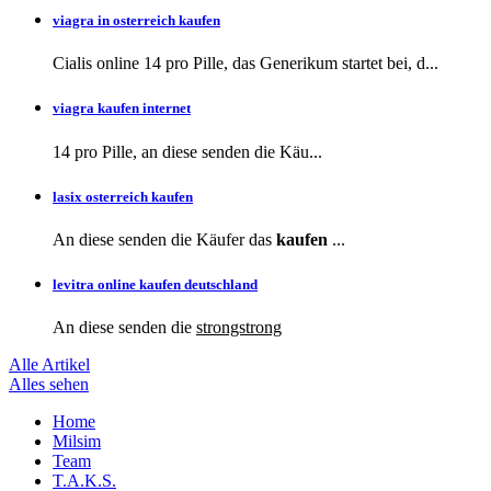
viagra in osterreich kaufen
Cialis online 14 pro Pille, das Generikum startet bei, d...
viagra kaufen internet
14 pro Pille, an diese
senden die Käu...
lasix osterreich kaufen
An diese senden die Käufer das
kaufen
...
levitra online kaufen deutschland
An diese
senden die
strongstrong
Alle Artikel
Alles sehen
Skip
Home
to
Milsim
content
Team
T.A.K.S.