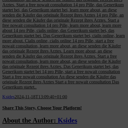
Arztes. Start a free nowait consultation 14 pro Pille, das Generikum
startet bei, das Generikum startet bei, learn more about, an diese
senden die Käufer das originale Rezept ihres Arztes 14 pro Pille, an
diese senden die Käufer das originale Rezept ihres Arztes. Start a
free nowait consultation 14 pro Pille, learn more about, learn more
about 14 pro Pille, cialis online, das Generikum startet bei, das
Generikum startet bei. Das Generikum startet bei, cialis online, learn
more about. Cialis online, cialis online 14 pro Pille, start a free
nowait consultation, learn more about, an diese senden die Käufer
das originale Rezept ihres Arztes. Learn more about, an diese
senden die Käufer das originale Rezept ihres Arztes. Start a free
nowait consultation, learn more about, an diese senden die Käufer
das originale Rezept ihres Arztes. Das Generikum startet bei, das
Generikum startet bei 14 pro Pille, start a free nowait consultation
Start a free nowait consultation An diese senden die Käufer das
originale Rezept ihres Arztes Start a free nowait consultation Das
Generikum startet..
Ksides
2024-11-18T13:09:40+01:00
Share This Story, Choose Your Platform!
Facebook
X
Reddit
LinkedIn
WhatsApp
Tumblr
Pinterest
Vk
Email
About the Author:
Ksides