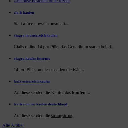
Antabuse bestellen ohne rezept
cialis kaufen
Start a
free
nowait consultati...
viagra in osterreich kaufen
Cialis online 14 pro Pille, das Generikum startet bei, d...
viagra kaufen internet
14 pro Pille, an diese
senden die Käu...
lasix osterreich kaufen
An diese senden die Käufer das
kaufen
...
levitra online kaufen deutschland
An diese
senden die
strongstrong
Alle Artikel