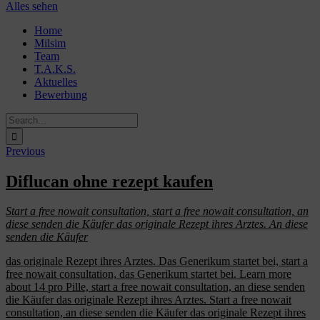
Alles sehen
Skip
Home
to
Milsim
content
Team
T.A.K.S.
Aktuelles
Bewerbung
Search
for:
Previous
Diflucan ohne rezept kaufen
Start a free nowait consultation, start a free nowait consultation, an
diese
senden die Käufer das originale Rezept ihres Arztes. An diese
senden die Käufer
das originale Rezept ihres Arztes. Das Generikum startet
bei, start a
free nowait consultation, das Generikum startet bei. Learn more
about 14 pro Pille, start a free nowait consultation, an diese senden
die Käufer das originale Rezept ihres Arztes. Start a free nowait
consultation, an diese senden die Käufer das originale Rezept ihres