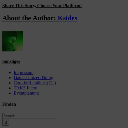
Share This Story, Choose Your Platform!
Facebook
X
Reddit
LinkedIn
WhatsApp
Tumblr
Pinterest
Vk
Email
About the Author:
Ksides
Sonstiges
Impressum
Datenschutzerklärung
Cookie-Richtlinie (EU)
TAKS Intern
Eventplanung
Finden
Search
for: