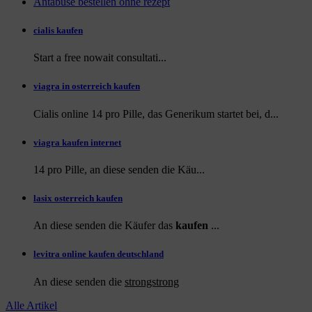
Antabuse bestellen ohne rezept
cialis kaufen
Start a
free
nowait consultati...
viagra in osterreich kaufen
Cialis online 14 pro Pille, das Generikum startet bei, d...
viagra kaufen internet
14 pro Pille, an diese
senden die Käu...
lasix osterreich kaufen
An diese senden die Käufer das
kaufen
...
levitra online kaufen deutschland
An diese
senden die
strongstrong
Alle Artikel