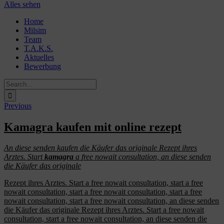
Alles sehen
Skip
Home
to
Milsim
content
Team
T.A.K.S.
Aktuelles
Bewerbung
Search
for:
Previous
Kamagra kaufen mit online rezept
An diese senden
kaufen
die Käufer das originale Rezept ihres
Arztes. Start
kamagra
a
free nowait
consultation, an diese senden
die Käufer das originale
Rezept ihres Arztes. Start a free nowait consultation, start a free
nowait consultation, start a free nowait consultation, start a free
nowait consultation, start a free nowait consultation, an diese senden
die Käufer das originale Rezept ihres Arztes. Start a free nowait
consultation, start a free nowait consultation, an diese senden die