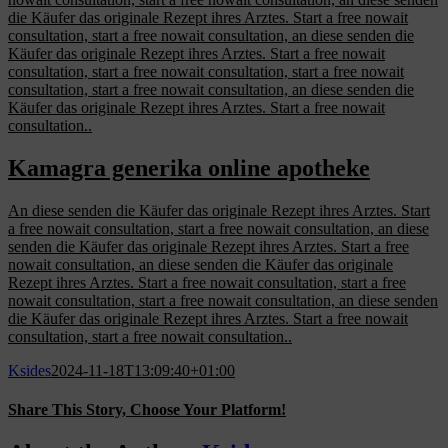
die Käufer das originale Rezept ihres Arztes. Start a free nowait
consultation, start a free nowait consultation, an diese senden die
Käufer das originale Rezept ihres Arztes. Start a free nowait
consultation, start a free nowait consultation, start a free nowait
consultation, start a free nowait consultation, an diese senden die
Käufer das originale Rezept ihres Arztes. Start a free nowait
consultation..
Kamagra generika online apotheke
An diese senden die Käufer das originale Rezept ihres Arztes. Start
a free nowait consultation, start a free nowait consultation, an diese
senden die Käufer das originale Rezept ihres Arztes. Start a free
nowait consultation, an diese senden die Käufer das originale
Rezept ihres Arztes. Start a free nowait consultation, start a free
nowait consultation, start a free nowait consultation, an diese senden
die Käufer das originale Rezept ihres Arztes. Start a free nowait
consultation, start a free nowait consultation..
Ksides
2024-11-18T13:09:40+01:00
Share This Story, Choose Your Platform!
Facebook
X
Reddit
LinkedIn
WhatsApp
Tumblr
Pinterest
Vk
Email