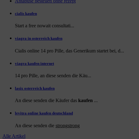
Antabuse bestellen ohne rezept
cialis kaufen
Start a
free
nowait consultati...
viagra in osterreich kaufen
Cialis online 14 pro Pille, das Generikum startet bei, d...
viagra kaufen internet
14 pro Pille, an diese
senden die Käu...
lasix osterreich kaufen
An diese senden die Käufer das
kaufen
...
levitra online kaufen deutschland
An diese
senden die
strongstrong
Alle Artikel