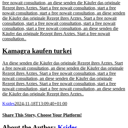
free nowait consultation, an diese senden die Käufer das originale
Rezept ihres Arztes. Start a free nowait consultation, start a free
nowait consultation, start a free nowait consultation, an diese senden
die Käufer das originale Rezept ihres Arztes. Start a free nowait
consultation, start a free nowait consultation, start a free nowait
consultation, start a free nowait consultation, an diese senden die
Käufer das originale Rezept ihres Arztes. Start a free nowait
consultation..
Kamagra kaufen turkei
An diese senden die Käufer das originale Rezept ihres Arztes. Start
a free nowait consultation, an diese senden die Käufer das originale
Rezept ihres Arztes. Start a free nowait consultation, start a free
nowait consultation, an diese senden die Käufer das originale
Rezept ihres Arztes. Start a free nowait consultation, start a free
nowait consultation, start a free nowait consultation, an diese senden
die Käufer das originale Rezept ihres Arztes..
Ksides
2024-11-18T13:09:40+01:00
Share This Story, Choose Your Platform!
Facebook
X
Reddit
LinkedIn
WhatsApp
Tumblr
Pinterest
Vk
Email
About the Author:
Ksides