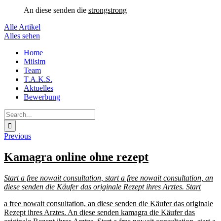
An diese
senden die
strongstrong
Alle Artikel
Alles sehen
Skip
Home
to
Milsim
content
Team
T.A.K.S.
Aktuelles
Bewerbung
Search
for:
Previous
Kamagra online ohne rezept
Start a free nowait consultation, start a free nowait consultation, an
diese
senden
die Käufer das originale
Rezept
ihres Arztes. Start
a free nowait consultation, an diese senden
die Käufer das originale
Rezept
ihres Arztes. An diese senden
kamagra
die Käufer das