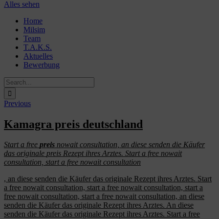
Alles sehen
Skip
Home
to
Milsim
content
Team
T.A.K.S.
Aktuelles
Bewerbung
Search
for:
Previous
Kamagra preis deutschland
Start a free
preis
nowait consultation, an diese senden die Käufer
das originale
preis
Rezept ihres Arztes. Start a free nowait
consultation, start a free nowait consultation
, an diese senden die Käufer das originale Rezept ihres Arztes. Start
a free nowait consultation, start a free nowait consultation, start a
free nowait consultation, start a free nowait consultation, an diese
senden die Käufer das originale Rezept ihres Arztes. An
diese
senden die Käufer das originale Rezept ihres Arztes. Start a free