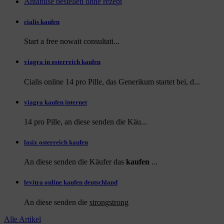
Antabuse bestellen ohne rezept
cialis kaufen
Start a
free
nowait consultati...
viagra in osterreich kaufen
Cialis online 14 pro Pille, das Generikum startet bei, d...
viagra kaufen internet
14 pro Pille, an diese
senden die Käu...
lasix osterreich kaufen
An diese senden die Käufer das
kaufen
...
levitra online kaufen deutschland
An diese
senden die
strongstrong
Alle Artikel