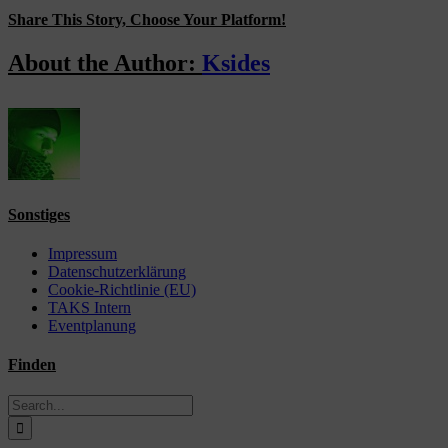
Share This Story, Choose Your Platform!
Facebook
X
Reddit
LinkedIn
WhatsApp
Tumblr
Pinterest
Vk
Email
About the Author:
Ksides
Sonstiges
Impressum
Datenschutzerklärung
Cookie-Richtlinie (EU)
TAKS Intern
Eventplanung
Finden
Search
for: