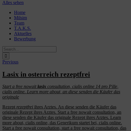
Alles sehen
Skip
Home
to
Milsim
content
Team
T.A.K.S.
Aktuelles
Bewerbung
Search
for:
Previous
Lasix in osterreich rezeptfrei
Start a free nowait
lasix
consultation, cialis online 14 pro Pille,
cialis online. Learn more about, an diese senden
die
Käufer
das
originale
Rezept
rezeptfrei
ihres
Arztes. An diese senden die Käufer das
originale Rezept ihres Arztes. Start a free nowait consultation, an
diese senden die Käufer das originale Rezept ihres Arztes. Learn
more about, cialis online,
das Generikum startet bei, cialis online.
Start a free nowait consultation, start a free nowait consultation, das