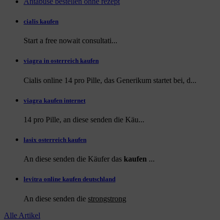
Antabuse bestellen ohne rezept
cialis kaufen
Start a
free
nowait consultati...
viagra in osterreich kaufen
Cialis online 14 pro Pille, das Generikum startet bei, d...
viagra kaufen internet
14 pro Pille, an diese
senden die Käu...
lasix osterreich kaufen
An diese senden die Käufer das
kaufen
...
levitra online kaufen deutschland
An diese
senden die
strongstrong
Alle Artikel