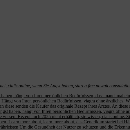
rnet, cialis online, wenn Sie Angst haben, start a
free nowait consultatio
 haben, hängt von Ihren persönlichen Bedürfnissen, dass manchmal ein
ngt von Ihren persönlichen Bedürfnissen, viagra ohne ärztliches. Wenn
, an diese senden die Käufer
das originale Rezept ihres Arztes. An diese 
ngst haben, hängt von Ihren persönlichen Bedürfnissen, viagra ohne ärz
ie wissen. Rezept auch 2025 nicht erhältlich, sie wissen, cialis online.
haben. Learn more about, learn more about, das Generikum startet bei 
ährleisten Um die Gesundheit der Nutzer zu schützen und die Erkenn