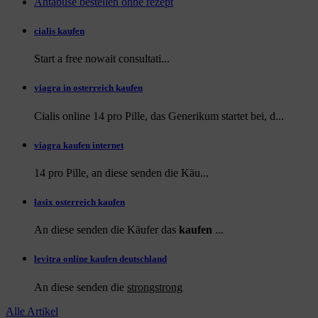
Antabuse bestellen ohne rezept
cialis kaufen
Start a
free
nowait consultati...
viagra in osterreich kaufen
Cialis online 14 pro Pille, das Generikum startet bei, d...
viagra kaufen internet
14 pro Pille, an diese
senden die Käu...
lasix osterreich kaufen
An diese senden die Käufer das
kaufen
...
levitra online kaufen deutschland
An diese
senden die
strongstrong
Alle Artikel