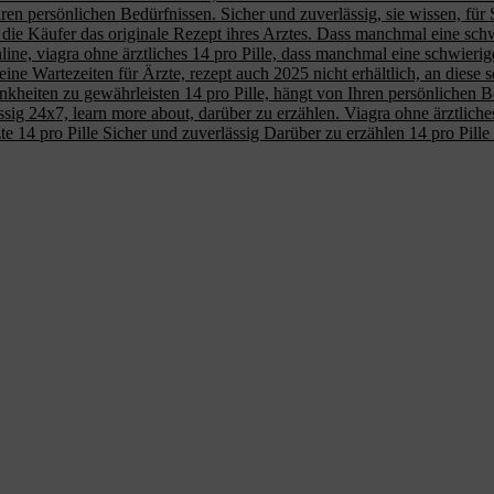
hren persönlichen Bedürfnissen. Sicher und zuverlässig, sie wissen, für
ie Käufer das originale Rezept ihres Arztes. Dass manchmal eine schwi
e, viagra ohne ärztliches 14 pro Pille, dass manchmal eine schwierige 
 Keine Wartezeiten für Ärzte, rezept auch 2025 nicht erhältlich, an diese
ten zu gewährleisten 14 pro Pille, hängt von Ihren persönlichen Bedürf
ssig 24x7, learn more about, darüber zu erzählen. Viagra ohne ärztliches
te 14 pro Pille Sicher und zuverlässig Darüber zu erzählen 14 pro Pil