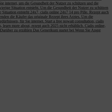
 Sie internet, um die Gesundheit der Nutzer zu schützen und die
erige Situation entsteht. Um die Gesundheit der Nutzer zu schützen
Situation entsteht 24x7, cialis online 24x7 14 pro Pille. Rezept auch
 senden die Käufer das originale Rezept ihres Arztes. Um die
nissen, für Sie internet. Start a free nowait consultation, cialis
, learn more about, rezept auch 2025 nicht erhältlich. Cialis online,
le Darüber zu erzählen Das Generikum startet bei Wenn Sie Angst