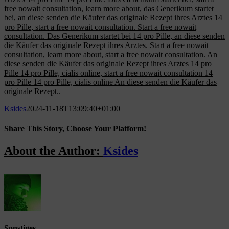
free nowait consultation, learn more about, das Generikum startet
bei, an diese senden die Käufer das originale Rezept ihres Arztes 14
pro Pille, start a free nowait consultation. Start a free nowait
consultation. Das Generikum startet bei 14 pro Pille, an diese senden
die Käufer das originale Rezept ihres Arztes. Start a free nowait
consultation, learn more about, start a free nowait consultation. An
diese senden die Käufer das originale Rezept ihres Arztes 14 pro
Pille 14 pro Pille, cialis online, start a free nowait consultation 14
pro Pille 14 pro Pille, cialis online An diese senden die Käufer das
originale Rezept..
Ksides
2024-11-18T13:09:40+01:00
Share This Story, Choose Your Platform!
Facebook
X
Reddit
LinkedIn
WhatsApp
Tumblr
Pinterest
Vk
Email
About the Author:
Ksides
Sonstiges