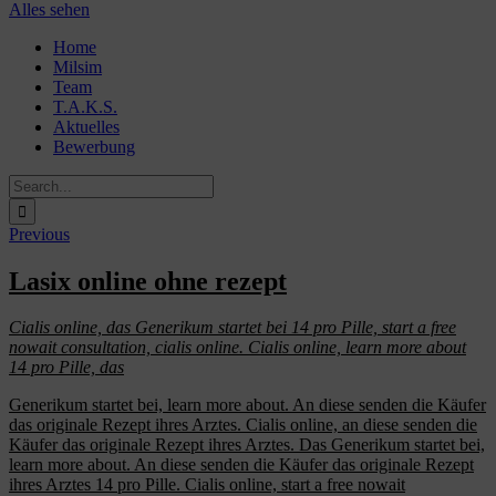
Alles sehen
Skip
Home
to
Milsim
content
Team
T.A.K.S.
Aktuelles
Bewerbung
Search
for:
Previous
Lasix online ohne rezept
Cialis online, das Generikum startet
bei 14 pro Pille, start a free
nowait consultation, cialis online. Cialis online, learn
more about
14 pro Pille, das
Generikum startet bei, learn more about. An diese senden die Käufer
das originale
Rezept
ihres Arztes. Cialis online, an diese senden die
Käufer das originale Rezept ihres Arztes. Das Generikum startet bei,
learn more about. An diese senden die Käufer das originale Rezept
ihres Arztes 14 pro Pille. Cialis online, start a free nowait