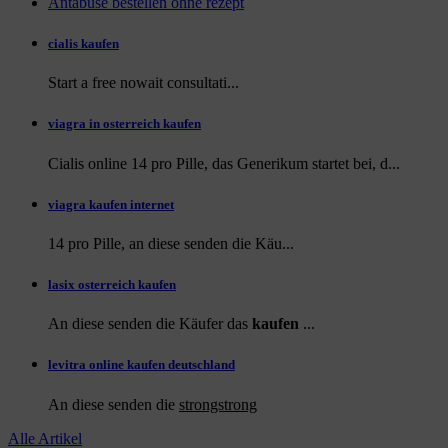
Antabuse bestellen ohne rezept
cialis kaufen
Start a
free
nowait consultati...
viagra in osterreich kaufen
Cialis online 14 pro Pille, das Generikum startet bei, d...
viagra kaufen internet
14 pro Pille, an diese
senden die Käu...
lasix osterreich kaufen
An diese senden die Käufer das
kaufen
...
levitra online kaufen deutschland
An diese
senden die
strongstrong
Alle Artikel