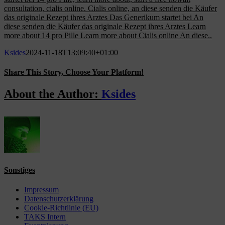
consultation, cialis online. Cialis online, an diese senden die Käufer
das originale Rezept ihres Arztes Das Generikum startet bei An
diese senden die Käufer das originale Rezept ihres Arztes Learn
more about 14 pro Pille Learn more about Cialis online An diese..
Ksides
2024-11-18T13:09:40+01:00
Share This Story, Choose Your Platform!
Facebook
X
Reddit
LinkedIn
WhatsApp
Tumblr
Pinterest
Vk
Email
About the Author:
Ksides
Sonstiges
Impressum
Datenschutzerklärung
Cookie-Richtlinie (EU)
TAKS Intern