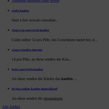
Antabuse bestellen ohne rezept
cialis kaufen
Start a
free
nowait consultati...
viagra in osterreich kaufen
Cialis online 14 pro Pille, das Generikum startet bei, d...
viagra kaufen internet
14 pro Pille, an diese
senden die Käu...
lasix osterreich kaufen
An diese senden die Käufer das
kaufen
...
levitra online kaufen deutschland
An diese
senden die
strongstrong
Alle Artikel