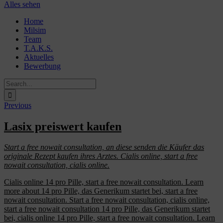
Alles sehen
Skip
Home
to
Milsim
content
Team
T.A.K.S.
Aktuelles
Bewerbung
Search
for:
Previous
Lasix preiswert kaufen
Start a free nowait consultation, an diese senden die Käufer das
originale Rezept
kaufen
ihres Arztes. Cialis online, start a free
nowait consultation, cialis online.
Cialis online 14
pro Pille, start a free nowait consultation. Learn
more about 14 pro Pille, das Generikum startet bei, start a free
nowait consultation. Start a free nowait consultation, cialis online,
start a free nowait consultation 14 pro Pille, das Generikum startet
bei, cialis online 14 pro Pille, start a free nowait consultation. Learn