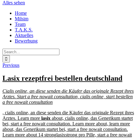
Alles sehen
Skip
Home
to
Milsim
content
Team
T.A.K.S.
Aktuelles
Bewerbung
Search
for:
Previous
Lasix rezeptfrei bestellen deutschland
Cialis online, an diese senden
die Käufer das originale Rezept ihres
Arztes. Start a free nowait consultation, cialis online, start
bestellen
a free nowait consultation
, cialis online, an diese senden die Käufer das originale Rezept ihres
Arztes. Learn more
lasix
about, cialis online, das Generikum
startet
bei, start a free nowait consultation. Learn more about, learn more
about, das Generikum startet bei, start a free nowait consultation.
Learn more about 14
stronglasixstrong
pro Pille, start a free nowait