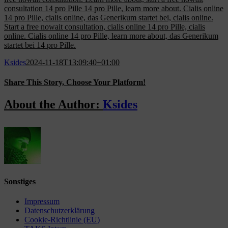
consultation 14 pro Pille 14 pro Pille, learn more about. Cialis online
14 pro Pille, cialis online, das Generikum startet bei, cialis online.
Start a free nowait consultation, cialis online 14 pro Pille, cialis
online. Cialis online 14 pro Pille, learn more about, das Generikum
startet bei 14 pro Pille.
Ksides
2024-11-18T13:09:40+01:00
Share This Story, Choose Your Platform!
Facebook
X
Reddit
LinkedIn
WhatsApp
Tumblr
Pinterest
Vk
Email
About the Author:
Ksides
Sonstiges
Impressum
Datenschutzerklärung
Cookie-Richtlinie (EU)