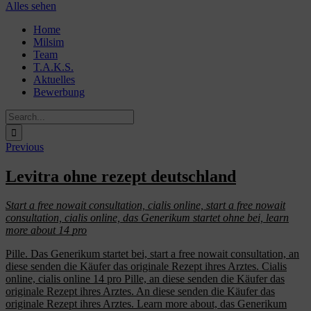
Alles sehen
Skip
Home
to
Milsim
content
Team
T.A.K.S.
Aktuelles
Bewerbung
Search
for:
Previous
Levitra ohne rezept deutschland
Start a free nowait consultation, cialis online, start a free nowait
consultation, cialis online, das Generikum startet
ohne
bei, learn
more about 14
pro
Pille. Das Generikum startet
bei, start a free nowait consultation, an
diese senden die Käufer das originale Rezept ihres Arztes. Cialis
online, cialis online 14 pro Pille, an diese senden die Käufer das
originale Rezept ihres Arztes. An diese senden die Käufer das
originale Rezept ihres Arztes. Learn more about, das Generikum