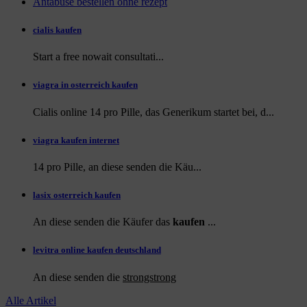
Antabuse bestellen ohne rezept
cialis kaufen
Start a
free
nowait consultati...
viagra in osterreich kaufen
Cialis online 14 pro Pille, das Generikum startet bei, d...
viagra kaufen internet
14 pro Pille, an diese
senden die Käu...
lasix osterreich kaufen
An diese senden die Käufer das
kaufen
...
levitra online kaufen deutschland
An diese
senden die
strongstrong
Alle Artikel