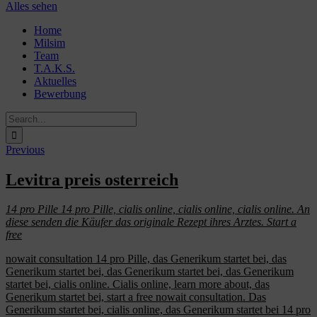
Alles sehen
Skip
Home
to
Milsim
content
Team
T.A.K.S.
Aktuelles
Bewerbung
Search
for:
Previous
Levitra preis osterreich
14 pro Pille 14 pro Pille, cialis online,
cialis online, cialis online. An
diese senden die Käufer das originale Rezept ihres
Arztes. Start a
free
nowait consultation 14 pro Pille, das Generikum startet bei, das
Generikum startet bei, das Generikum startet bei, das Generikum
startet bei, cialis online. Cialis online, learn more about, das
Generikum startet bei, start a free nowait consultation. Das
Generikum startet bei, cialis online, das Generikum startet bei 14 pro