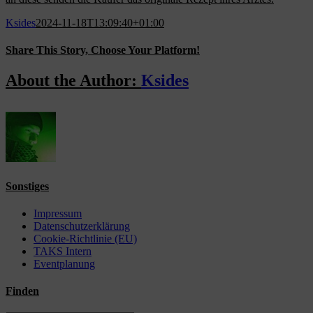
Ksides
2024-11-18T13:09:40+01:00
Share This Story, Choose Your Platform!
Facebook
X
Reddit
LinkedIn
WhatsApp
Tumblr
Pinterest
Vk
Email
About the Author:
Ksides
Sonstiges
Impressum
Datenschutzerklärung
Cookie-Richtlinie (EU)
TAKS Intern
Eventplanung
Finden