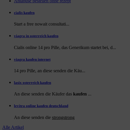
Antabuse bestellen ohne rezept
cialis kaufen
Start a
free
nowait consultati...
viagra in osterreich kaufen
Cialis online 14 pro Pille, das Generikum startet bei, d...
viagra kaufen internet
14 pro Pille, an diese
senden die Käu...
lasix osterreich kaufen
An diese senden die Käufer das
kaufen
...
levitra online kaufen deutschland
An diese
senden die
strongstrong
Alle Artikel