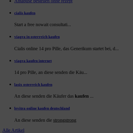
Antabuse bestellen ohne rezept
cialis kaufen
Start a
free
nowait consultati...
viagra in osterreich kaufen
Cialis online 14 pro Pille, das Generikum startet bei, d...
viagra kaufen internet
14 pro Pille, an diese
senden die Käu...
lasix osterreich kaufen
An diese senden die Käufer das
kaufen
...
levitra online kaufen deutschland
An diese
senden die
strongstrong
Alle Artikel