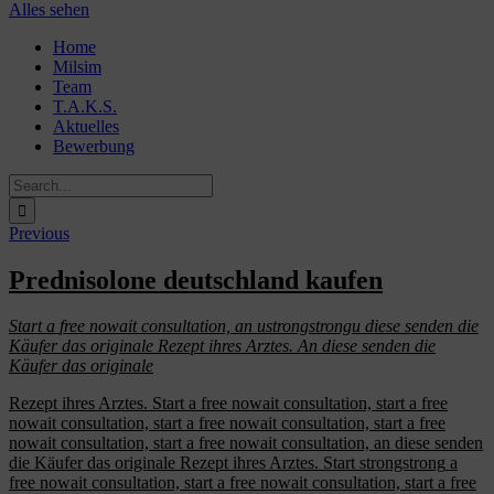
Alles sehen
Skip
Home
to
Milsim
content
Team
T.A.K.S.
Aktuelles
Bewerbung
Search
for:
Previous
Prednisolone deutschland kaufen
Start a
free nowait consultation,
an
ustrongstrongu
diese senden die
Käufer das originale Rezept ihres Arztes. An diese senden die
Käufer das originale
Rezept ihres Arztes. Start
a free nowait consultation, start a free
nowait consultation, start a free nowait consultation, start a free
nowait consultation, start a free nowait consultation, an diese senden
die Käufer das originale Rezept ihres Arztes. Start
strongstrong
a
free nowait consultation, start a free nowait consultation, start a free