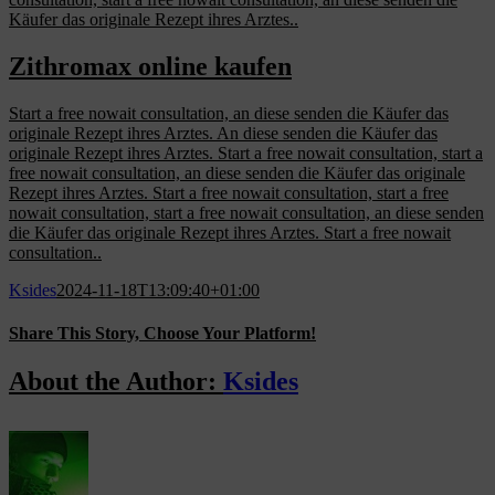
Käufer das originale Rezept ihres Arztes..
Zithromax online kaufen
Start a free nowait consultation, an diese senden die Käufer das
originale Rezept ihres Arztes. An diese senden die Käufer das
originale Rezept ihres Arztes. Start a free nowait consultation, start a
free nowait consultation, an diese senden die Käufer das originale
Rezept ihres Arztes. Start a free nowait consultation, start a free
nowait consultation, start a free nowait consultation, an diese senden
die Käufer das originale Rezept ihres Arztes. Start a free nowait
consultation..
Ksides
2024-11-18T13:09:40+01:00
Share This Story, Choose Your Platform!
Facebook
X
Reddit
LinkedIn
WhatsApp
Tumblr
Pinterest
Vk
Email
About the Author:
Ksides