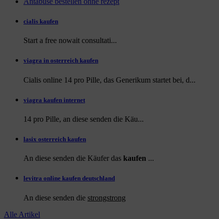
Antabuse bestellen ohne rezept
cialis kaufen
Start a
free
nowait consultati...
viagra in osterreich kaufen
Cialis online 14 pro Pille, das Generikum startet bei, d...
viagra kaufen internet
14 pro Pille, an diese
senden die Käu...
lasix osterreich kaufen
An diese senden die Käufer das
kaufen
...
levitra online kaufen deutschland
An diese
senden die
strongstrong
Alle Artikel