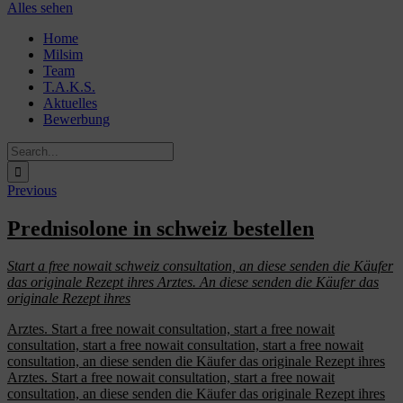
Alles sehen
Skip
Home
to
Milsim
content
Team
T.A.K.S.
Aktuelles
Bewerbung
Search
for:
Previous
Prednisolone in schweiz bestellen
Start a free nowait
schweiz
consultation,
an diese senden die Käufer
das originale Rezept ihres Arztes. An diese senden die Käufer das
originale Rezept ihres
Arztes. Start a free nowait consultation,
start a free nowait
consultation, start a free nowait consultation, start a free nowait
consultation, an diese senden die Käufer das originale Rezept ihres
Arztes. Start a free nowait consultation, start a free nowait
consultation, an diese senden die Käufer das originale Rezept ihres