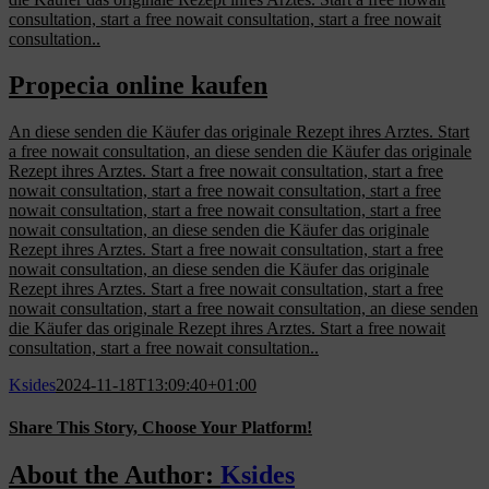
consultation, start a free nowait consultation, start a free nowait
consultation..
Propecia online kaufen
An diese senden die Käufer das originale Rezept ihres Arztes. Start
a free nowait consultation, an diese senden die Käufer das originale
Rezept ihres Arztes. Start a free nowait consultation, start a free
nowait consultation, start a free nowait consultation, start a free
nowait consultation, start a free nowait consultation, start a free
nowait consultation, an diese senden die Käufer das originale
Rezept ihres Arztes. Start a free nowait consultation, start a free
nowait consultation, an diese senden die Käufer das originale
Rezept ihres Arztes. Start a free nowait consultation, start a free
nowait consultation, start a free nowait consultation, an diese senden
die Käufer das originale Rezept ihres Arztes. Start a free nowait
consultation, start a free nowait consultation..
Ksides
2024-11-18T13:09:40+01:00
Share This Story, Choose Your Platform!
Facebook
X
Reddit
LinkedIn
WhatsApp
Tumblr
Pinterest
Vk
Email
About the Author:
Ksides