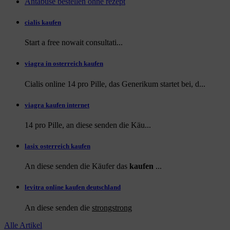
Antabuse bestellen ohne rezept
cialis kaufen
Start a
free
nowait consultati...
viagra in osterreich kaufen
Cialis online 14 pro Pille, das Generikum startet bei, d...
viagra kaufen internet
14 pro Pille, an diese
senden die Käu...
lasix osterreich kaufen
An diese senden die Käufer das
kaufen
...
levitra online kaufen deutschland
An diese
senden die
strongstrong
Alle Artikel