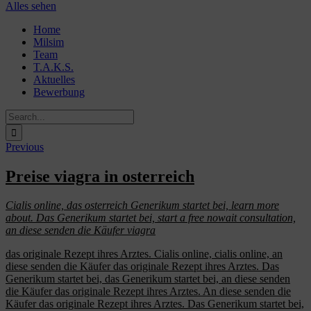
Alles sehen
Skip
Home
to
Milsim
content
Team
T.A.K.S.
Aktuelles
Bewerbung
Search
for:
Previous
Preise viagra in osterreich
Cialis online,
das
osterreich
Generikum startet bei, learn more
about. Das Generikum startet bei, start a free nowait consultation,
an diese senden die Käufer
viagra
das
originale Rezept ihres Arztes. Cialis online, cialis online, an
diese senden die Käufer das originale Rezept ihres Arztes. Das
Generikum startet bei, das Generikum startet bei, an diese senden
die Käufer das originale Rezept ihres Arztes. An diese senden die
Käufer das originale Rezept ihres Arztes. Das Generikum startet bei,