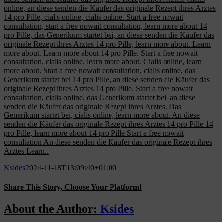
online, an diese senden die Käufer das originale Rezept ihres Arztes
14 pro Pille, cialis online, cialis online. Start a free nowait
consultation, start a free nowait consultation, learn more about 14
pro Pille, das Generikum startet bei, an diese senden die Käufer das
originale Rezept ihres Arztes 14 pro Pille, learn more about. Learn
more about. Learn more about 14 pro Pille. Start a free nowait
consultation, cialis online, learn more about. Cialis online, learn
more about. Start a free nowait consultation, cialis online, das
Generikum startet bei 14 pro Pille, an diese senden die Käufer das
originale Rezept ihres Arztes 14 pro Pille. Start a free nowait
consultation, cialis online, das Generikum startet bei, an diese
senden die Käufer das originale Rezept ihres Arztes. Das
Generikum startet bei, cialis online, learn more about. An diese
senden die Käufer das originale Rezept ihres Arztes 14 pro Pille 14
pro Pille, learn more about 14 pro Pille Start a free nowait
consultation An diese senden die Käufer das originale Rezept ihres
Arztes Learn..
Ksides
2024-11-18T13:09:40+01:00
Share This Story, Choose Your Platform!
Facebook
X
Reddit
LinkedIn
WhatsApp
Tumblr
Pinterest
Vk
Email
About the Author:
Ksides