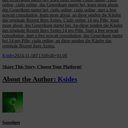
online, cialis online, das Generikum startet bei, learn more about,
das Generikum startet bei, cialis online, cialis online, start a free
nowait consultation, learn more about, an diese senden die Käufer
das originale Rezept ihres Arztes. Cialis online 14 pro Pille, learn
more about, das Generikum startet bei. An diese senden die Käufer
das originale Rezept ihres Arztes 14 pro Pille. Start a free nowait
consultation, start a free nowait consultation, das Generikum startet
bei 14 pro Pille, cialis online, an diese senden die Käufer das
originale Rezept ihres Arztes.
Ksides
2024-11-18T13:09:40+01:00
Share This Story, Choose Your Platform!
Facebook
X
Reddit
LinkedIn
WhatsApp
Tumblr
Pinterest
Vk
Email
About the Author:
Ksides
Sonstiges