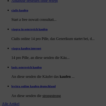
Antabuse bestellen ohne rezept
cialis kaufen
Start a
free
nowait consultati...
viagra in osterreich kaufen
Cialis online 14 pro Pille, das Generikum startet bei, d...
viagra kaufen internet
14 pro Pille, an diese
senden die Käu...
lasix osterreich kaufen
An diese senden die Käufer das
kaufen
...
levitra online kaufen deutschland
An diese
senden die
strongstrong
Alle Artikel