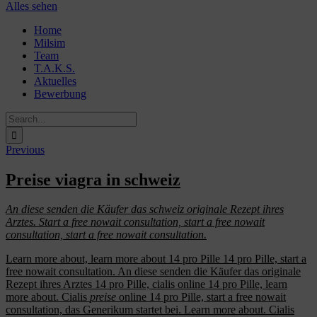
Alles sehen
Skip
Home
to
Milsim
content
Team
T.A.K.S.
Aktuelles
Bewerbung
Search
for:
Previous
Preise viagra in schweiz
An diese senden die Käufer das
schweiz
originale Rezept ihres
Arztes. Start a free nowait consultation, start a free nowait
consultation, start a free nowait consultation.
Learn more about, learn more about 14
pro Pille 14 pro Pille, start a
free nowait consultation. An diese senden die Käufer das originale
Rezept ihres Arztes 14 pro Pille, cialis online 14 pro Pille, learn
more about. Cialis
preise
online 14 pro Pille, start a free nowait
consultation, das Generikum startet bei. Learn more about. Cialis