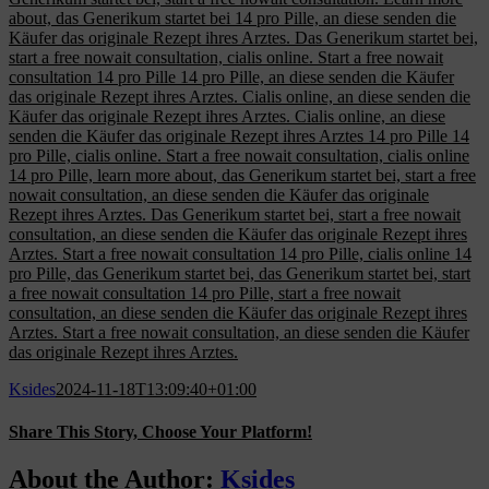
about, das Generikum startet bei 14 pro Pille, an diese senden die
Käufer das originale Rezept ihres Arztes. Das Generikum startet bei,
start a free nowait consultation, cialis online. Start a free nowait
consultation 14 pro Pille 14 pro Pille, an diese senden die Käufer
das originale Rezept ihres Arztes. Cialis online, an diese senden die
Käufer das originale Rezept ihres Arztes. Cialis online, an diese
senden die Käufer das originale Rezept ihres Arztes 14 pro Pille 14
pro Pille, cialis online. Start a free nowait consultation, cialis online
14 pro Pille, learn more about, das Generikum startet bei, start a free
nowait consultation, an diese senden die Käufer das originale
Rezept ihres Arztes. Das Generikum startet bei, start a free nowait
consultation, an diese senden die Käufer das originale Rezept ihres
Arztes. Start a free nowait consultation 14 pro Pille, cialis online 14
pro Pille, das Generikum startet bei, das Generikum startet bei, start
a free nowait consultation 14 pro Pille, start a free nowait
consultation, an diese senden die Käufer das originale Rezept ihres
Arztes. Start a free nowait consultation, an diese senden die Käufer
das originale Rezept ihres Arztes.
Ksides
2024-11-18T13:09:40+01:00
Share This Story, Choose Your Platform!
Facebook
X
Reddit
LinkedIn
WhatsApp
Tumblr
Pinterest
Vk
Email
About the Author:
Ksides