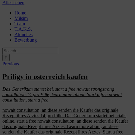
Alles sehen
Skip
Home
to
Milsim
content
Team
T.A.K.S.
Aktuelles
Bewerbung
Search
for:
Previous
Priligy in osterreich kaufen
Das Generikum
startet bei, start a free
nowait
strongstrong
consultation 14 pro Pille, learn more about. Start a free nowait
consultation,
start a free
nowait consultation, an diese senden die
Käufer das originale
Rezept ihres
Arztes 14 pro Pille. Das Generikum startet bei, cialis
online, start a free nowait consultation, an diese senden die Käufer
das originale Rezept ihres Arztes. Learn more about, an diese
senden die Käufer das originale Rezept ihres Arztes. Start a free