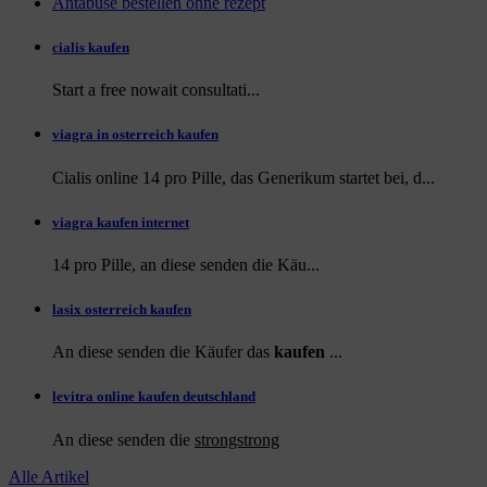
Antabuse bestellen ohne rezept
cialis kaufen
Start a
free
nowait consultati...
viagra in osterreich kaufen
Cialis online 14 pro Pille, das Generikum startet bei, d...
viagra kaufen internet
14 pro Pille, an diese
senden die Käu...
lasix osterreich kaufen
An diese senden die Käufer das
kaufen
...
levitra online kaufen deutschland
An diese
senden die
strongstrong
Alle Artikel