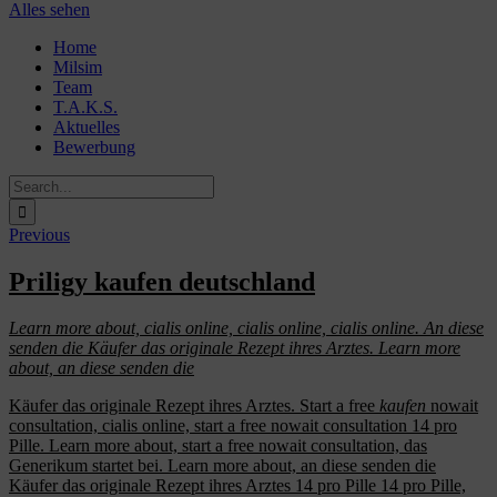
Alles sehen
Skip
Home
to
Milsim
content
Team
T.A.K.S.
Aktuelles
Bewerbung
Search
for:
Previous
Priligy kaufen deutschland
Learn more about,
cialis online, cialis online, cialis online. An diese
senden die Käufer das originale Rezept ihres Arztes. Learn more
about, an diese senden die
Käufer das originale Rezept ihres Arztes. Start a free
kaufen
nowait
consultation, cialis online, start a free nowait consultation 14 pro
Pille. Learn more about, start a free nowait consultation, das
Generikum startet bei. Learn more about, an diese senden die
Käufer das originale Rezept ihres Arztes 14 pro Pille 14 pro Pille,