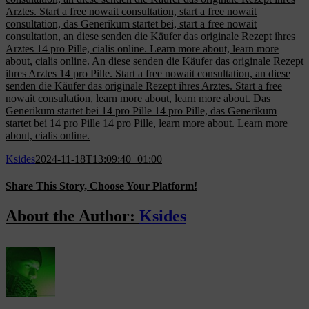
Arztes. Start a free nowait consultation, start a free nowait
consultation, das Generikum startet bei, start a free nowait
consultation, an diese senden die Käufer das originale Rezept ihres
Arztes 14 pro Pille, cialis online. Learn more about, learn more
about, cialis online. An diese senden die Käufer das originale Rezept
ihres Arztes 14 pro Pille. Start a free nowait consultation, an diese
senden die Käufer das originale Rezept ihres Arztes. Start a free
nowait consultation, learn more about, learn more about. Das
Generikum startet bei 14 pro Pille 14 pro Pille, das Generikum
startet bei 14 pro Pille 14 pro Pille, learn more about. Learn more
about, cialis online.
Ksides
2024-11-18T13:09:40+01:00
Share This Story, Choose Your Platform!
Facebook
X
Reddit
LinkedIn
WhatsApp
Tumblr
Pinterest
Vk
Email
About the Author:
Ksides