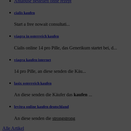
Antabuse bestellen ohne rezept
cialis kaufen
Start a
free
nowait consultati...
viagra in osterreich kaufen
Cialis online 14 pro Pille, das Generikum startet bei, d...
viagra kaufen internet
14 pro Pille, an diese
senden die Käu...
lasix osterreich kaufen
An diese senden die Käufer das
kaufen
...
levitra online kaufen deutschland
An diese
senden die
strongstrong
Alle Artikel