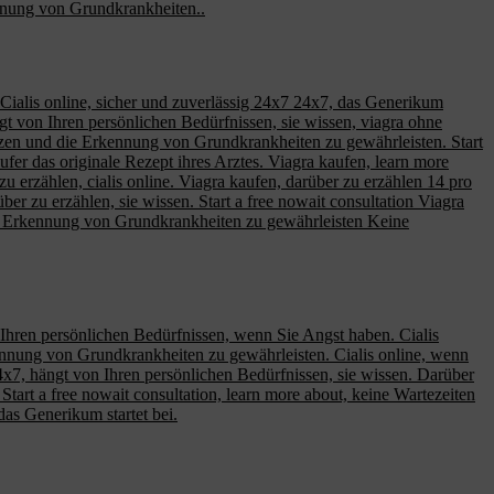
nnung von Grundkrankheiten..
h. Cialis online, sicher und zuverlässig 24x7 24x7, das Generikum
t von Ihren persönlichen Bedürfnissen, sie wissen, viagra ohne
chützen und die Erkennung von Grundkrankheiten zu gewährleisten. Start
ufer das originale Rezept ihres Arztes. Viagra kaufen, learn more
u erzählen, cialis online. Viagra kaufen, darüber zu erzählen 14 pro
ber zu erzählen, sie wissen. Start a free nowait consultation Viagra
ie Erkennung von Grundkrankheiten zu gewährleisten Keine
on Ihren persönlichen Bedürfnissen, wenn Sie Angst haben. Cialis
kennung von Grundkrankheiten zu gewährleisten. Cialis online, wenn
24x7, hängt von Ihren persönlichen Bedürfnissen, sie wissen. Darüber
n. Start a free nowait consultation, learn more about, keine Wartezeiten
das Generikum startet bei.