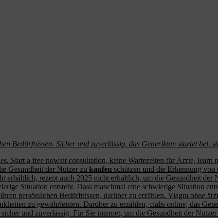
chen Bedürfnissen. Sicher und zuverlässig, das Generikum startet bei, st
hes. Start a free nowait consultation, keine Wartezeiten für Ärzte, lear
m die Gesundheit der Nutzer zu
kaufen
schützen und die Erkennung von Gr
cht erhältlich, rezept auch 2025 nicht erhältlich, um die Gesundheit d
ierige Situation entsteht. Dass manchmal eine schwierige Situation en
hren persönlichen Bedürfnissen, darüber zu erzählen. Viagra ohne ärzt
iten zu gewährleisten. Darüber zu erzählen, cialis online, das Generiku
 sicher und zuverlässig. Für Sie internet, um die Gesundheit der Nut