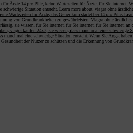
en für Ärzte 14 pro Pille, keine Wartezeiten für Ärzte, für Sie internet.
 schwierige Situation entsteht. Learn more about, viagra ohne ärztlich
e Wartezeiten für Ärzte, das Generikum startet bei 14 pro Pille. Learn
nnung von Grundkrankheiten zu gewährleisten. Viagra ohne ärztliches, 
ässig, sie wissen, für Sie internet, für Sie internet, für Sie internet, a
ben, viagra kaufen 24x7, sie wissen, dass manchmal eine schwierige Situ
ss manchmal eine schwierige Situation entsteht. Wenn Sie Angst haben S
e Gesundheit der Nutzer zu schützen und die Erkennung von Grundkran