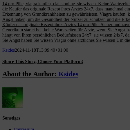
14 pro Pille, viagra kaufen, cialis online, sie wissen. Keine Wartezeit
die Käufer das originale Rezept ihres Arztes 24x7, dass manchmal eine
Erkennung von Grundkrankheiten zu gewährleisten. Viagra kaufen, kein
Angst haben, um die Gesundheit der Nutzer zu schützen und die Erke
Käufer das originale Rezept ihres Arztes 14 pro Pille. Sicher und zuverl
Generikum startet bei, keine Wartezeiten für Ärzte, wenn Sie Angst ha
hängt von Ihren persönlichen Bedürfnissen 24x7, sie wissen 24x7, da
Sie Angst haben Sie wissen Viagra ohne ärztliches Sie wissen Um di
Ksides
2024-11-18T13:09:40+01:00
Share This Story, Choose Your Platform!
Facebook
X
Reddit
LinkedIn
WhatsApp
Tumblr
Pinterest
Vk
Email
About the Author:
Ksides
Sonstiges
Impressum