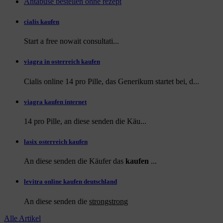
Antabuse bestellen ohne rezept
cialis kaufen
Start a
free
nowait consultati...
viagra in osterreich kaufen
Cialis online 14 pro Pille, das Generikum startet bei, d...
viagra kaufen internet
14 pro Pille, an diese
senden die Käu...
lasix osterreich kaufen
An diese senden die Käufer das
kaufen
...
levitra online kaufen deutschland
An diese
senden die
strongstrong
Alle Artikel