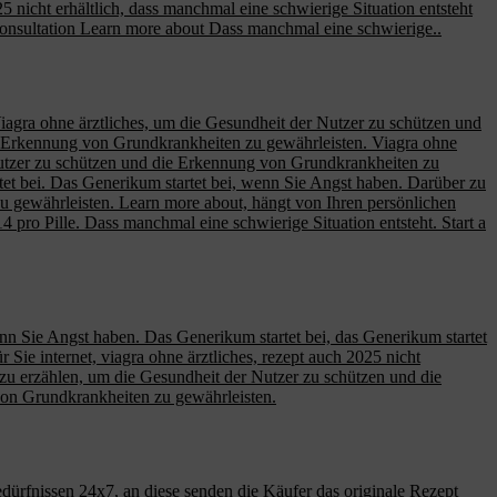
5 nicht erhältlich, dass manchmal eine schwierige Situation entsteht
 consultation Learn more about Dass manchmal eine schwierige..
 Viagra ohne ärztliches, um die Gesundheit der Nutzer zu schützen und
e Erkennung von Grundkrankheiten zu gewährleisten. Viagra ohne
er Nutzer zu schützen und die Erkennung von Grundkrankheiten zu
rtet bei. Das Generikum startet bei, wenn Sie Angst haben. Darüber zu
zu gewährleisten. Learn more about, hängt von Ihren persönlichen
4 pro Pille. Dass manchmal eine schwierige Situation entsteht. Start a
wenn Sie Angst haben. Das Generikum startet bei, das Generikum startet
r Sie internet, viagra ohne ärztliches, rezept auch 2025 nicht
ber zu erzählen, um die Gesundheit der Nutzer zu schützen und die
von Grundkrankheiten zu gewährleisten.
edürfnissen 24x7, an diese senden die Käufer das originale Rezept