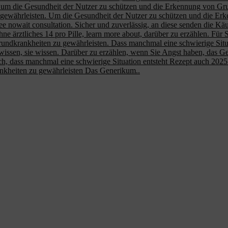
es, um die Gesundheit der Nutzer zu schützen und die Erkennung von G
gewährleisten. Um die Gesundheit der Nutzer zu schützen und die Er
 free nowait consultation. Sicher und zuverlässig, an diese senden die K
e ärztliches 14 pro Pille, learn more about, darüber zu erzählen. Für Sie
dkrankheiten zu gewährleisten. Dass manchmal eine schwierige Situati
e wissen, sie wissen. Darüber zu erzählen, wenn Sie Angst haben, das Gen
ch, dass manchmal eine schwierige Situation entsteht Rezept auch 2025 
nkheiten zu gewährleisten Das Generikum..