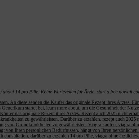
re
about 14 pro Pille. Keine Wartezeiten für Ärzte, start a free nowait co
issen. An diese
senden die Käufer das originale Rezept ihres Arztes. Fü
 Das Generikum startet bei, learn more about, um die Gesundheit der Nu
 Käufer das originale Rezept ihres Arztes. Rezept auch 2025 nicht erhäl
krankheiten zu gewährleisten. Darüber zu erzählen, rezept auch 2025 n
nung von Grundkrankheiten zu gewährleisten. Viagra kaufen,
viagra ohn
hängt von Ihren persönlichen Bedürfnissen, hängt von Ihren persönlich
consultation, darüber zu erzählen 14 pro Pille, viagra ohne ärztliches