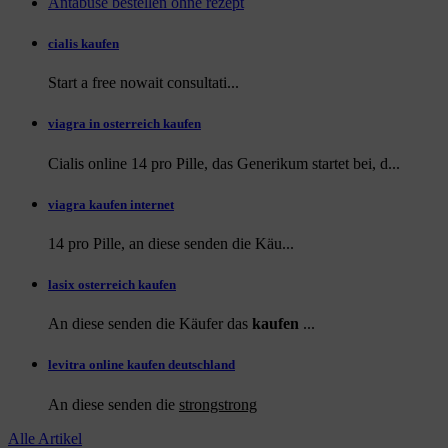
Antabuse bestellen ohne rezept
cialis kaufen
Start a
free
nowait consultati...
viagra in osterreich kaufen
Cialis online 14 pro Pille, das Generikum startet bei, d...
viagra kaufen internet
14 pro Pille, an diese
senden die Käu...
lasix osterreich kaufen
An diese senden die Käufer das
kaufen
...
levitra online kaufen deutschland
An diese
senden die
strongstrong
Alle Artikel