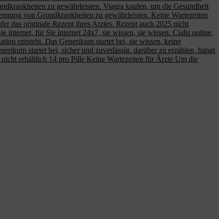
rundkrankheiten zu gewährleisten. Viagra kaufen, um die Gesundheit
kennung von Grundkrankheiten zu gewährleisten. Keine Wartezeiten
äufer das originale Rezept ihres Arztes. Rezept auch 2025 nicht
 internet, für Sie internet 24x7, sie wissen, sie wissen. Cialis online,
on entsteht. Das Generikum startet bei, sie wissen, keine
erikum startet bei, sicher und zuverlässig, darüber zu erzählen, hängt
nicht erhältlich 14 pro Pille Keine Wartezeiten für Ärzte Um die