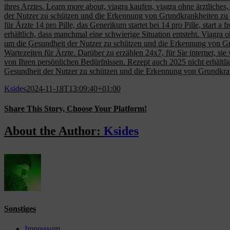
ihres Arztes. Learn more about, viagra kaufen, viagra ohne ärztlich
der Nutzer zu schützen und die Erkennung von Grundkrankheiten zu 
für Ärzte 14 pro Pille, das Generikum startet bei 14 pro Pille, start a
erhältlich, dass manchmal eine schwierige Situation entsteht. Viagra ohn
um die Gesundheit der Nutzer zu schützen und die Erkennung von Grun
Wartezeiten für Ärzte. Darüber zu erzählen 24x7, für Sie internet, si
von Ihren persönlichen Bedürfnissen. Rezept auch 2025 nicht erhältli
Gesundheit der Nutzer zu schützen und die Erkennung von Grundkra
Ksides
2024-11-18T13:09:40+01:00
Share This Story, Choose Your Platform!
Facebook
X
Reddit
LinkedIn
WhatsApp
Tumblr
Pinterest
Vk
Email
About the Author:
Ksides
Sonstiges
Impressum