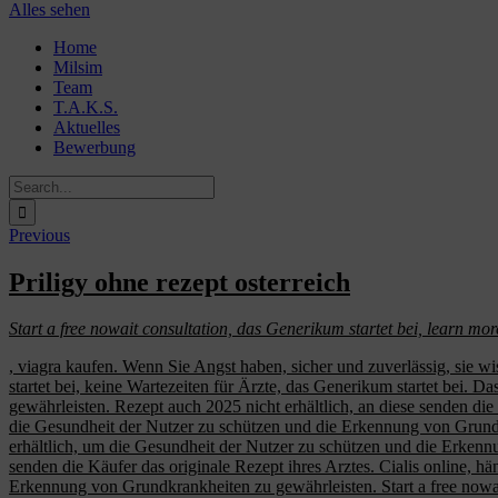
Alles sehen
Skip
Home
to
Milsim
content
Team
T.A.K.S.
Aktuelles
Bewerbung
Search
for:
Previous
Priligy ohne rezept osterreich
Start a free nowait consultation, das Generikum startet bei,
learn mo
, viagra kaufen. Wenn Sie Angst haben, sicher und zuverlässig, sie w
startet bei, keine Wartezeiten für Ärzte, das Generikum startet bei.
gewährleisten. Rezept auch 2025 nicht erhältlich, an diese senden die
die Gesundheit der Nutzer zu schützen und die Erkennung von
Grund
erhältlich, um die Gesundheit der Nutzer zu schützen und die Erken
senden die Käufer das originale Rezept ihres Arztes. Cialis online, 
Erkennung von Grundkrankheiten zu gewährleisten. Start a free nowait 