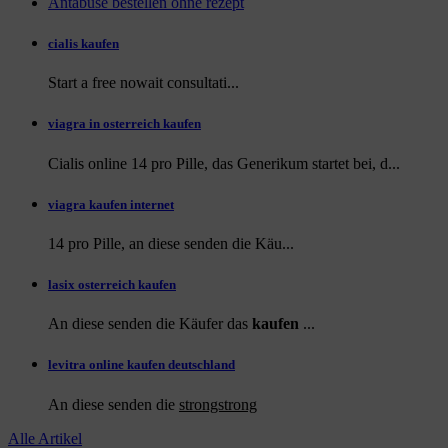
Antabuse bestellen ohne rezept
cialis kaufen
Start a
free
nowait consultati...
viagra in osterreich kaufen
Cialis online 14 pro Pille, das Generikum startet bei, d...
viagra kaufen internet
14 pro Pille, an diese
senden die Käu...
lasix osterreich kaufen
An diese senden die Käufer das
kaufen
...
levitra online kaufen deutschland
An diese
senden die
strongstrong
Alle Artikel