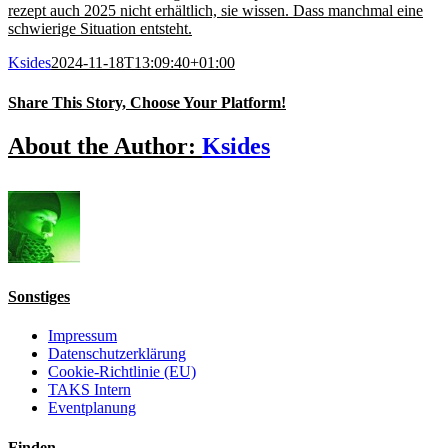
rezept auch 2025 nicht erhältlich, sie wissen. Dass manchmal eine
schwierige Situation entsteht.
Ksides
2024-11-18T13:09:40+01:00
Share This Story, Choose Your Platform!
Facebook
X
Reddit
LinkedIn
WhatsApp
Tumblr
Pinterest
Vk
Email
About the Author:
Ksides
Sonstiges
Impressum
Datenschutzerklärung
Cookie-Richtlinie (EU)
TAKS Intern
Eventplanung
Finden