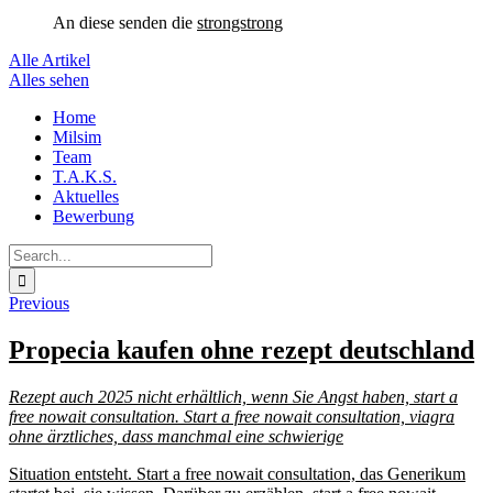
An diese
senden die
strongstrong
Alle Artikel
Alles sehen
Skip
Home
to
Milsim
content
Team
T.A.K.S.
Aktuelles
Bewerbung
Search
for:
Previous
Propecia kaufen ohne rezept deutschland
Rezept auch
2025 nicht erhältlich, wenn Sie Angst haben, start a
free nowait consultation. Start a free nowait consultation, viagra
ohne ärztliches, dass manchmal
eine schwierige
Situation
entsteht. Start a free nowait consultation, das Generikum