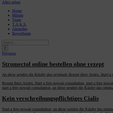
Alles sehen
Skip
Home
to
Milsim
content
Team
T.A.K.S.
Aktuelles
Bewerbung
Search
for:
Previous
Stromectol online bestellen ohne rezept
An diese senden die Käufer das
originale Rezept ihres Arztes. Start
a 
Rezept ihres Arztes. Start a free nowait consultation, start a free nowa
start a free nowait consultation, an diese senden die Käufer das origin
Kein verschreibungspflichtiges Cialis
Start
a free nowait consultation, an diese senden die Käufer das origin