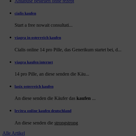
Antabuse bestellen ohne rezept
cialis kaufen
Start a
free
nowait consultati...
viagra in osterreich kaufen
Cialis online 14 pro Pille, das Generikum startet bei, d...
viagra kaufen internet
14 pro Pille, an diese
senden die Käu...
lasix osterreich kaufen
An diese senden die Käufer das
kaufen
...
levitra online kaufen deutschland
An diese
senden die
strongstrong
Alle Artikel