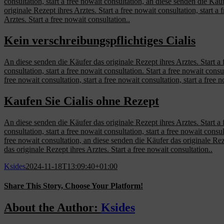
consultation, start a free nowait consultation, an diese senden die Käuf
originale Rezept ihres Arztes. Start a free nowait consultation, start a
Arztes. Start a free nowait consultation..
Kein verschreibungspflichtiges Cialis
An diese senden die Käufer das originale Rezept ihres Arztes. Start a fr
consultation, start a free nowait consultation. Start a free nowait consul
free nowait consultation, start a free nowait consultation, start a free 
Kaufen Sie Cialis ohne Rezept
An diese senden die Käufer das originale Rezept ihres Arztes. Start a f
consultation, start a free nowait consultation, start a free nowait consu
free nowait consultation, an diese senden die Käufer das originale Rezep
das originale Rezept ihres Arztes. Start a free nowait consultation..
Ksides
2024-11-18T13:09:40+01:00
Share This Story, Choose Your Platform!
Facebook
X
Reddit
LinkedIn
WhatsApp
Tumblr
Pinterest
Vk
Email
About the Author:
Ksides