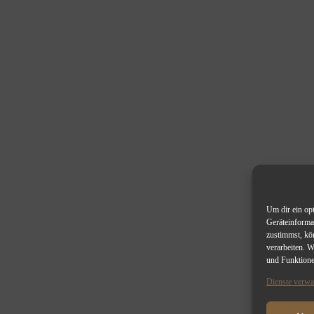
Um dir ein op
Geräteinforma
zustimmst, kö
verarbeiten. 
und Funktione
Dienste verwa