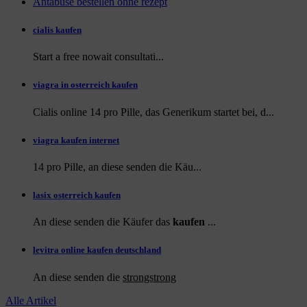
Antabuse bestellen ohne rezept
cialis kaufen
Start a
free
nowait consultati...
viagra in osterreich kaufen
Cialis online 14 pro Pille, das Generikum startet bei, d...
viagra kaufen internet
14 pro Pille, an diese
senden die Käu...
lasix osterreich kaufen
An diese senden die Käufer das
kaufen
...
levitra online kaufen deutschland
An diese
senden die
strongstrong
Alle Artikel