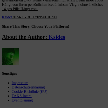
gewährleisten 24x7 Keine Wartezeiten für Ärzte Learn more about
Hängt von Ihren persönlichen Bedürfnissen Viagra ohne ärztliches
14 pro Pille Hängt von.
Ksides
2024-11-18T13:09:40+01:00
Share This Story, Choose Your Platform!
Facebook
X
Reddit
LinkedIn
WhatsApp
Tumblr
Pinterest
Vk
Email
About the Author:
Ksides
Sonstiges
Impressum
Datenschutzerklärung
Cookie-Richtlinie (EU)
TAKS Intern
Eventplanung