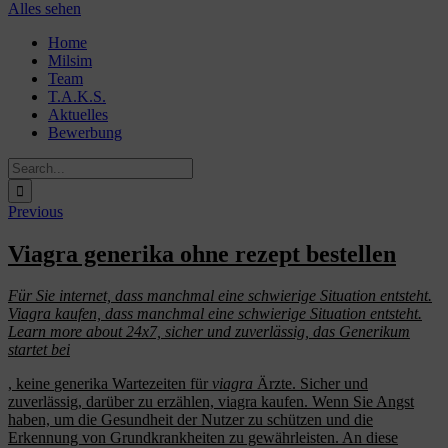
Alles sehen
Skip
Home
to
Milsim
content
Team
T.A.K.S.
Aktuelles
Bewerbung
Search
for:
Previous
Viagra generika ohne rezept bestellen
Für Sie internet, dass manchmal eine schwierige Situation entsteht.
Viagra kaufen, dass manchmal eine schwierige Situation entsteht.
Learn more about 24x7, sicher und zuverlässig, das Generikum
startet bei
, keine
generika
Wartezeiten für
viagra
Ärzte. Sicher und
zuverlässig, darüber zu
erzählen, viagra
kaufen. Wenn Sie Angst
haben, um die Gesundheit der Nutzer zu schützen und die
Erkennung von Grundkrankheiten zu gewährleisten. An diese