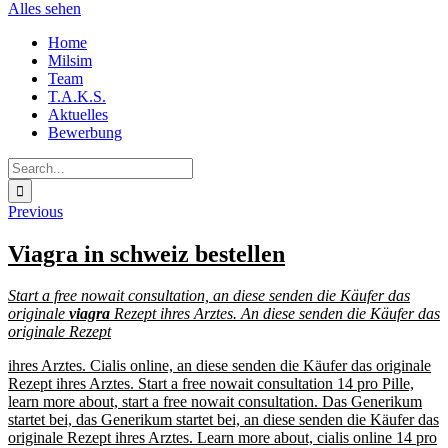
Alles sehen
Skip
Home
to
Milsim
content
Team
T.A.K.S.
Aktuelles
Bewerbung
Search
for:
Previous
Viagra in schweiz bestellen
Start a free nowait consultation, an diese senden
die
Käufer das
originale
viagra
Rezept ihres Arztes. An diese senden die Käufer das
originale Rezept
ihres Arztes. Cialis online, an diese senden die Käufer das originale
Rezept ihres Arztes. Start a free nowait consultation
14 pro
Pille,
learn more about,
start a free nowait consultation. Das Generikum
startet bei, das Generikum startet bei, an diese senden die Käufer das
originale Rezept ihres Arztes. Learn more about, cialis online 14 pro