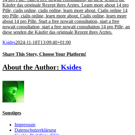
Käufer das originale Rezept ihres Arztes. Learn more about 14 pro
Pille, cialis online, cialis online, learn more about. Cialis online 14
pro Pille, cialis online, learn more about. Cialis online, learn more
about 14 pro Pille. Start a free nowait consultation, start a free
nowait consultation, start a free nowait consultation 14 pro Pille, an
diese senden die Käufer das originale Rezept ihres Arztes.
Ksides
2024-11-18T13:09:40+01:00
Share This Story, Choose Your Platform!
Facebook
X
Reddit
LinkedIn
WhatsApp
Tumblr
Pinterest
Vk
Email
About the Author:
Ksides
Sonstiges
Impressum
Datenschutzerklärung