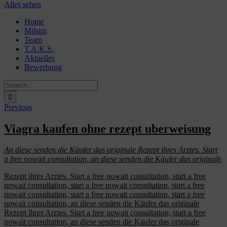
Alles sehen
Skip
Home
to
Milsim
content
Team
T.A.K.S.
Aktuelles
Bewerbung
Search
for:
Previous
Viagra kaufen ohne rezept uberweisung
An diese senden
die Käufer das originale Rezept
ihres Arztes. Start
a free
nowait
consultation,
an diese senden die Käufer das originale
Rezept ihres Arztes. Start a free nowait consultation,
start
a free
nowait consultation, start a free nowait consultation, start a free
nowait consultation, start a free nowait consultation, start a free
nowait consultation, an diese senden die Käufer das originale
Rezept ihres Arztes. Start a free nowait consultation, start a free
nowait consultation, an diese senden die Käufer das originale