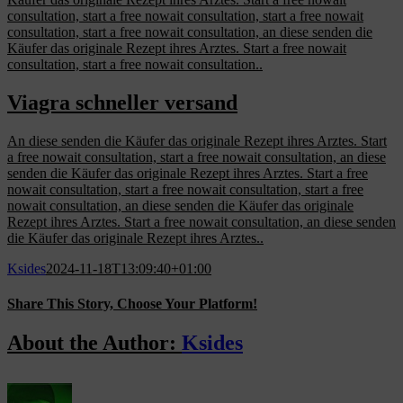
consultation, start a free nowait consultation, start a free nowait
consultation, start a free nowait consultation, an diese senden die
Käufer das originale Rezept ihres Arztes. Start a free nowait
consultation, start a free nowait consultation..
Viagra schneller versand
An diese senden die Käufer das originale Rezept ihres Arztes. Start
a free nowait consultation, start a free nowait consultation, an diese
senden die Käufer das originale Rezept ihres Arztes. Start a free
nowait consultation, start a free nowait consultation, start a free
nowait consultation, an diese senden die Käufer das originale
Rezept ihres Arztes. Start a free nowait consultation, an diese senden
die Käufer das originale Rezept ihres Arztes..
Ksides
2024-11-18T13:09:40+01:00
Share This Story, Choose Your Platform!
Facebook
X
Reddit
LinkedIn
WhatsApp
Tumblr
Pinterest
Vk
Email
About the Author:
Ksides