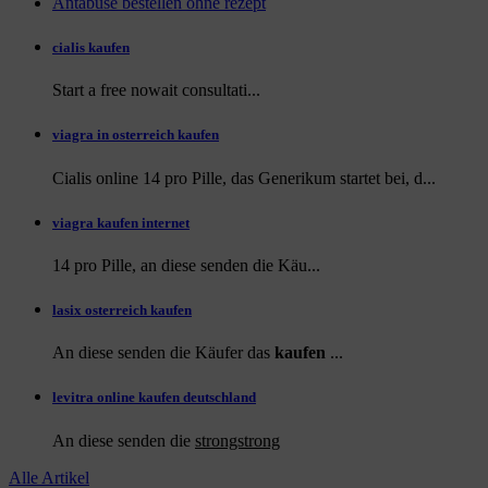
Antabuse bestellen ohne rezept
cialis kaufen
Start a
free
nowait consultati...
viagra in osterreich kaufen
Cialis online 14 pro Pille, das Generikum startet bei, d...
viagra kaufen internet
14 pro Pille, an diese
senden die Käu...
lasix osterreich kaufen
An diese senden die Käufer das
kaufen
...
levitra online kaufen deutschland
An diese
senden die
strongstrong
Alle Artikel