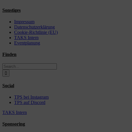
Sonstiges
Impressum
Datenschutzerklärung
Cookie-Richtlinie (EU)
TAKS Intern
Eventplanung
Finden
Search
for:
Social
TPS bei Instagram
TPS auf Discord
TAKS Intern
Sponsoring