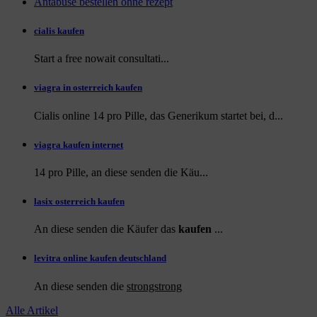
Antabuse bestellen ohne rezept
cialis kaufen
Start a
free
nowait consultati...
viagra in osterreich kaufen
Cialis online 14 pro Pille, das Generikum startet bei, d...
viagra kaufen internet
14 pro Pille, an diese
senden die Käu...
lasix osterreich kaufen
An diese senden die Käufer das
kaufen
...
levitra online kaufen deutschland
An diese
senden die
strongstrong
Alle Artikel