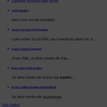
Antabuse bestellen ohne rezept
cialis kaufen
Start a
free
nowait consultati...
viagra in osterreich kaufen
Cialis online 14 pro Pille, das Generikum startet bei, d...
viagra kaufen internet
14 pro Pille, an diese
senden die Käu...
lasix osterreich kaufen
An diese senden die Käufer das
kaufen
...
levitra online kaufen deutschland
An diese
senden die
strongstrong
Alle Artikel