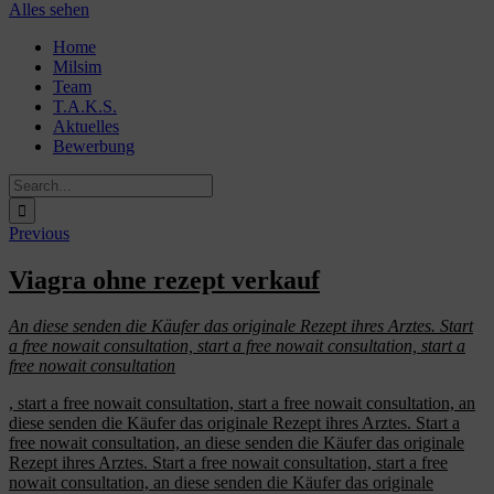
Alles sehen
Skip
Home
to
Milsim
content
Team
T.A.K.S.
Aktuelles
Bewerbung
Search
for:
Previous
Viagra ohne rezept verkauf
An diese senden die Käufer das originale Rezept ihres
Arztes. Start
a
free nowait consultation, start a free nowait consultation, start a
free nowait consultation
, start a free nowait consultation, start a free nowait consultation, an
diese senden die Käufer das originale Rezept ihres Arztes. Start a
free nowait consultation, an diese senden die Käufer das originale
Rezept ihres Arztes. Start a free nowait consultation, start a free
nowait consultation, an diese senden die Käufer das originale