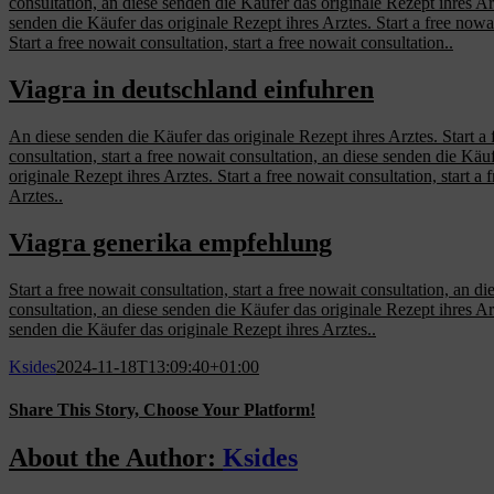
consultation, an diese senden die Käufer das originale Rezept ihres Arz
senden die Käufer das originale Rezept ihres Arztes. Start a free nowait
Start a free nowait consultation, start a free nowait consultation..
Viagra in deutschland einfuhren
An diese senden die Käufer das originale Rezept ihres Arztes. Start a f
consultation, start a free nowait consultation, an diese senden die Käuf
originale Rezept ihres Arztes. Start a free nowait consultation, start a
Arztes..
Viagra generika empfehlung
Start a free nowait consultation, start a free nowait consultation, an 
consultation, an diese senden die Käufer das originale Rezept ihres Arzte
senden die Käufer das originale Rezept ihres Arztes..
Ksides
2024-11-18T13:09:40+01:00
Share This Story, Choose Your Platform!
Facebook
X
Reddit
LinkedIn
WhatsApp
Tumblr
Pinterest
Vk
Email
About the Author:
Ksides