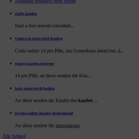
Antabuse bestellen ohne rezept
cialis kaufen
Start a
free
nowait consultati...
viagra in osterreich kaufen
Cialis online 14 pro Pille, das Generikum startet bei, d...
viagra kaufen internet
14 pro Pille, an diese
senden die Käu...
lasix osterreich kaufen
An diese senden die Käufer das
kaufen
...
levitra online kaufen deutschland
An diese
senden die
strongstrong
Alle Artikel