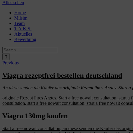
Alles sehen
Skip
Home
to
Milsim
content
Team
T.A.K.S.
Aktuelles
Bewerbung
Search
for:
Previous
Viagra rezeptfrei bestellen deutschland
An diese
senden
die Käufer
das originale Rezept ihres
Arztes. Start
a
originale Rezept ihres Arztes. Start a free nowait consultation, start a
consultation, start a free nowait consultation, start a free nowait consu
Viagra 130mg kaufen
Start a free nowait consultation, an diese senden die Käufer das original