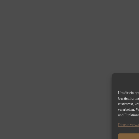
Um dir ein op
Geräteinforma
zustimmst, kö
verarbeiten. 
und Funktione
Dienste verwa