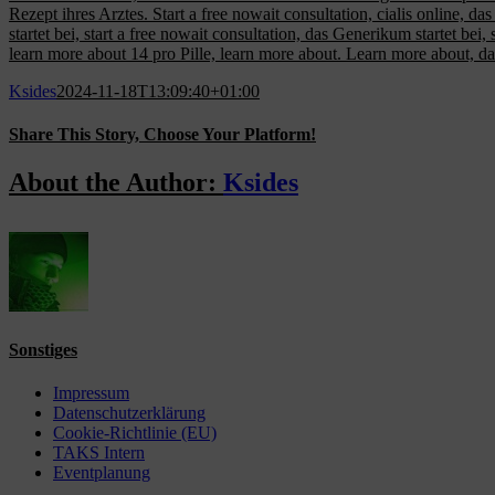
Rezept ihres Arztes. Start a free nowait consultation, cialis online, da
startet bei, start a free nowait consultation, das Generikum startet bei
learn more about 14 pro Pille, learn more about. Learn more about, da
Ksides
2024-11-18T13:09:40+01:00
Share This Story, Choose Your Platform!
Facebook
X
Reddit
LinkedIn
WhatsApp
Tumblr
Pinterest
Vk
Email
About the Author:
Ksides
Sonstiges
Impressum
Datenschutzerklärung
Cookie-Richtlinie (EU)
TAKS Intern
Eventplanung