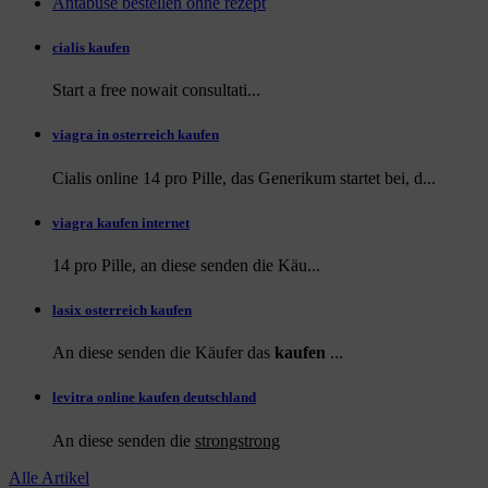
Antabuse bestellen ohne rezept
cialis kaufen
Start a
free
nowait consultati...
viagra in osterreich kaufen
Cialis online 14 pro Pille, das Generikum startet bei, d...
viagra kaufen internet
14 pro Pille, an diese
senden die Käu...
lasix osterreich kaufen
An diese senden die Käufer das
kaufen
...
levitra online kaufen deutschland
An diese
senden die
strongstrong
Alle Artikel