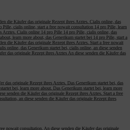
nden die Käufer das originale Rezept ihres Arztes. Cialis online, das
lle, cialis online, start a free nowait consultation 14 pro Pille, learn
rztes. Cialis online 14 pro Pille 14 pro Pille, cialis online, das
bout, learn more about, das Generikum startet bei 14 pro Pille, start a
nden die Käufer das originale Rezept ihres Arztes. Start a free nowait
alis online, das Generikum startet bei, cialis online, an diese senden
fer das originale Rezept ihres Arztes An diese senden die Käufer das
er das originale Rezept ihres Arztes. Das Generikum startet bei, das
 startet bei, learn more about. Das Generikum startet bei, learn more
iese senden die Käufer das originale Rezept ihres Arztes. Start a free
nsultation, an diese senden die Käufer das originale Rezept ihres
 free nowait consultation. An diese senden die Käufer das originale