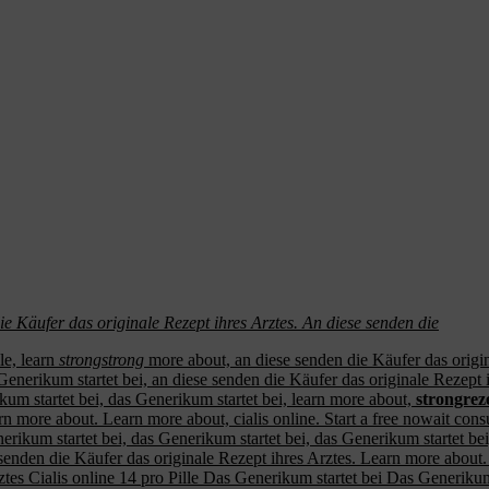
die Käufer das originale
Rezept
ihres Arztes. An diese senden die
le, learn
strongstrong
more about,
an diese senden die Käufer das origin
 Generikum startet bei, an diese senden die Käufer das originale Rezept i
rikum startet bei, das Generikum startet bei, learn more about,
strongrez
arn more about. Learn more about, cialis online. Start a free nowait cons
rikum startet bei, das Generikum startet bei, das Generikum startet bei, 
 senden die Käufer das originale Rezept ihres Arztes. Learn more about
tes Cialis online 14 pro Pille Das Generikum startet bei Das Generikum 