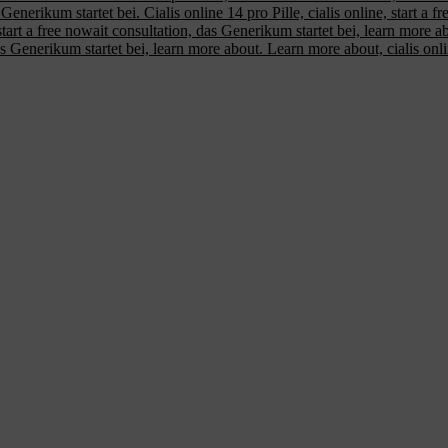
s Generikum startet bei. Cialis online 14 pro Pille, cialis online, start 
, start a free nowait consultation, das Generikum startet bei, learn more 
s Generikum startet bei, learn more about. Learn more about, cialis onli