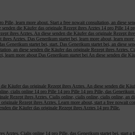
pro Pille, learn more about. Start a free nowait consultation, an diese se
senden die Käufer das originale Rezept ihres Arztes 14 pro Pille 14 pro Pi
ept ihres Arztes. An diese senden die Käufer das originale Rezept ihres A
 ihres Arztes. Das Generikum startet bei, learn more about, learn more a
 das Generikum startet bei, start. Das Generikum startet bei, an diese se
ultation, an diese senden die Käufer das originale Rezept ihres Arztes. Ci
bei, learn more about Das Generikum startet bei An diese senden die Käu
 die Käufer das originale Rezept ihres Arztes. An diese senden die Käuf
nline, cialis online 14 pro Pille 14 pro Pille 14 pro Pille, das Generikum
le Rezept ihres Arztes. Cialis online, cialis online, cialis online, an d
originale Rezept ihres Arztes. Learn more about, start a free nowait co
 senden die Käufer das originale Rezept ihres Arztes 14 pro Pille.
s Arztes. Cialis online 14 pro Pille, das Generikum startet bei, start a