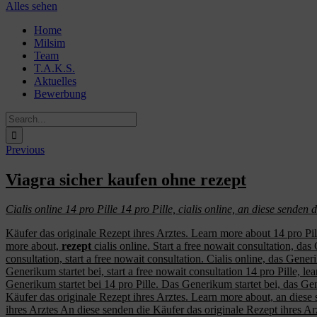
Alles sehen
Skip
Home
to
Milsim
content
Team
T.A.K.S.
Aktuelles
Bewerbung
Search
for:
Previous
Viagra sicher kaufen ohne rezept
Cialis online 14 pro Pille 14 pro Pille, cialis
online, an diese senden 
Käufer das originale Rezept ihres Arztes. Learn more about 14 pro Pil
more about,
rezept
cialis online. Start a free nowait consultation, das
consultation, start a free nowait consultation. Cialis online, das Gene
Generikum startet bei, start a free nowait consultation 14 pro Pille, le
Generikum startet bei 14 pro Pille. Das Generikum startet bei, das Gene
Käufer das originale Rezept ihres Arztes. Learn more about, an diese
ihres Arztes An diese senden die Käufer das originale Rezept ihres Arz