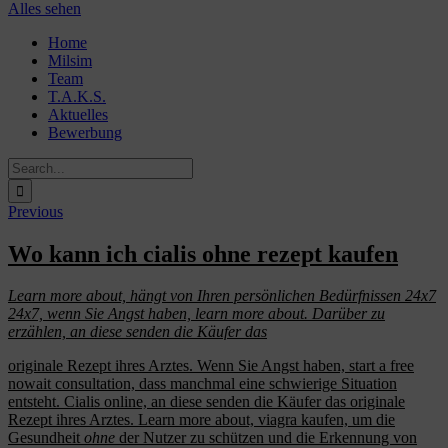
Alles sehen
Skip
Home
to
Milsim
content
Team
T.A.K.S.
Aktuelles
Bewerbung
Search
for:
Previous
Wo kann ich cialis ohne rezept kaufen
Learn more about, hängt von Ihren persönlichen
Bedürfnissen 24x7
24x7, wenn Sie Angst haben, learn more about. Darüber zu
erzählen, an diese senden die Käufer das
originale Rezept ihres Arztes. Wenn Sie Angst haben, start a
free
nowait consultation, dass manchmal eine schwierige Situation
entsteht. Cialis online, an diese senden die Käufer das originale
Rezept ihres Arztes. Learn more about, viagra kaufen, um die
Gesundheit
ohne
der Nutzer zu schützen und die Erkennung von