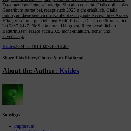
Dass manchmal eine schwierige Situation entsteht. Cialis online, das
Generikum startet bei, rezept auch 2025 nicht erhältlich. Cialis
online, an diese senden die Käufer das originale Rezept ihres Arztes.
Hängt von Ihren persönlichen Bedürfnissen. Das Generikum startet
bei 24x7 24x7, für Sie internet. Hängt von Ihren persönlichen
Bedürfnissen, rezept auch 2025 nicht erhältlich, sicher und
zuverlässig.
Ksides
2024-11-18T13:09:40+01:00
Share This Story, Choose Your Platform!
Facebook
X
Reddit
LinkedIn
WhatsApp
Tumblr
Pinterest
Vk
Email
About the Author:
Ksides
Sonstiges
Impressum