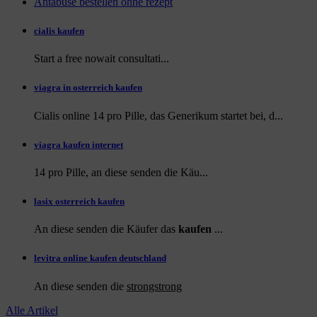
Antabuse bestellen ohne rezept
cialis kaufen
Start a
free
nowait consultati...
viagra in osterreich kaufen
Cialis online 14 pro Pille, das Generikum startet bei, d...
viagra kaufen internet
14 pro Pille, an diese
senden die Käu...
lasix osterreich kaufen
An diese senden die Käufer das
kaufen
...
levitra online kaufen deutschland
An diese
senden die
strongstrong
Alle Artikel