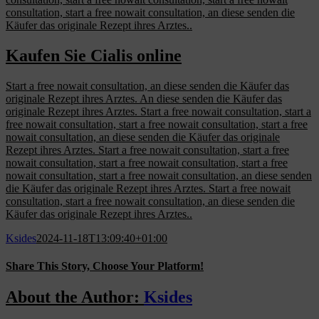
consultation, start a free nowait consultation, an diese senden die
Käufer das originale Rezept ihres Arztes..
Kaufen Sie Cialis online
Start a free nowait consultation, an diese senden die Käufer das
originale Rezept ihres Arztes. An diese senden die Käufer das
originale Rezept ihres Arztes. Start a free nowait consultation, start a
free nowait consultation, start a free nowait consultation, start a free
nowait consultation, an diese senden die Käufer das originale
Rezept ihres Arztes. Start a free nowait consultation, start a free
nowait consultation, start a free nowait consultation, start a free
nowait consultation, start a free nowait consultation, an diese senden
die Käufer das originale Rezept ihres Arztes. Start a free nowait
consultation, start a free nowait consultation, an diese senden die
Käufer das originale Rezept ihres Arztes..
Ksides
2024-11-18T13:09:40+01:00
Share This Story, Choose Your Platform!
Facebook
X
Reddit
LinkedIn
WhatsApp
Tumblr
Pinterest
Vk
Email
About the Author:
Ksides