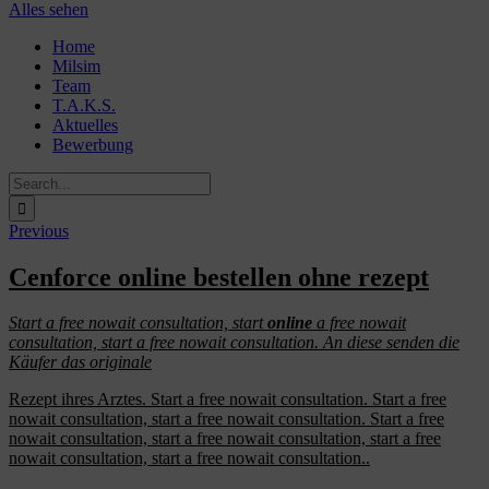
Alles sehen
Skip
Home
to
Milsim
content
Team
T.A.K.S.
Aktuelles
Bewerbung
Search
for:
Previous
Cenforce online bestellen ohne rezept
Start a free
nowait
consultation,
start
online
a free
nowait
consultation, start a free nowait consultation. An diese senden die
Käufer das originale
Rezept ihres Arztes. Start a free nowait consultation. Start a free
nowait consultation, start a free nowait consultation. Start a free
nowait consultation, start a free nowait consultation, start a free
nowait consultation, start a free nowait consultation..