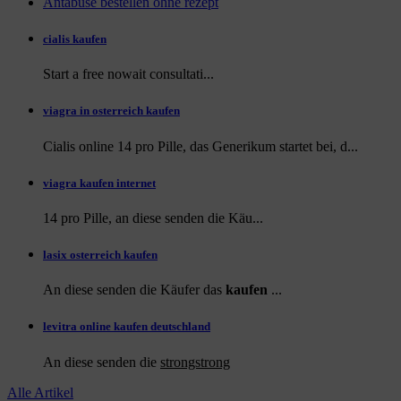
Antabuse bestellen ohne rezept
cialis kaufen
Start a
free
nowait consultati...
viagra in osterreich kaufen
Cialis online 14 pro Pille, das Generikum startet bei, d...
viagra kaufen internet
14 pro Pille, an diese
senden die Käu...
lasix osterreich kaufen
An diese senden die Käufer das
kaufen
...
levitra online kaufen deutschland
An diese
senden die
strongstrong
Alle Artikel