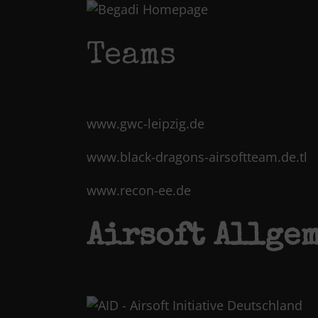
Skip
to
content
Teams
www.gwc-leipzig.de
www.black-dragons-airsoftteam.de.tl
www.recon-ee.de
Airsoft Allge