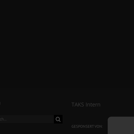
N
TAKS Intern
ch
GESPONSERT VON: