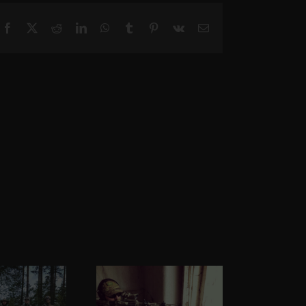
Facebook
X
Reddit
LinkedIn
WhatsApp
Tumblr
Pinterest
Vk
Email