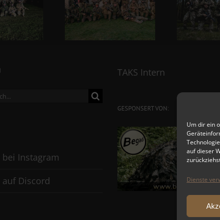
N
TAKS Intern
ch
GESPONSERT VON:
Um dir ein 
Geräteinfor
Technologie
auf dieser 
 bei Instagram
zurückziehs
 auf Discord
Dienste ver
Akz