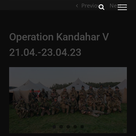
Skip
Previous
Next
to
content
Operation Kandahar V
21.04.-23.04.23