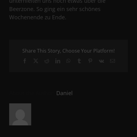
unterhielten uns noch etwas über die
Beerzone. So ging ein sehr schönes
Wochenende zu Ende.
Share This Story, Choose Your Platform!
Facebook
X
Reddit
LinkedIn
WhatsApp
Tumblr
Pinterest
Vk
Email
About the Author:
Daniel