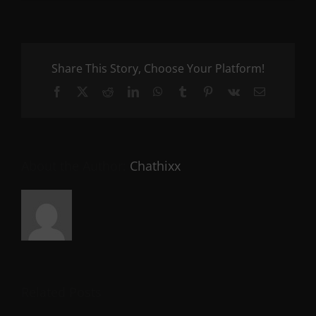
Share This Story, Choose Your Platform!
Facebook
X
Reddit
LinkedIn
WhatsApp
Tumblr
Pinterest
Vk
Email
About the Author:
Chathixx
Related Posts