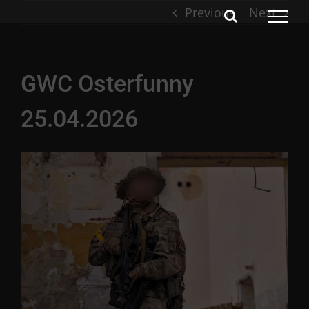
Skip
Previous
Next
to
content
GWC Osterfunny
25.04.2026