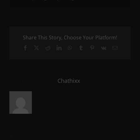
Share This Story, Choose Your Platform!
Facebook
X
Reddit
LinkedIn
WhatsApp
Tumblr
Pinterest
Vk
Email
About the Author:
Chathixx
Related Posts