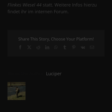
Flinkes Wiesel 44
statt. Weitere Infos hierzu
findet ihr im internen Forum.
Share This Story, Choose Your Platform!
Facebook
X
Reddit
LinkedIn
WhatsApp
Tumblr
Pinterest
Vk
Email
About the Author:
Luciper