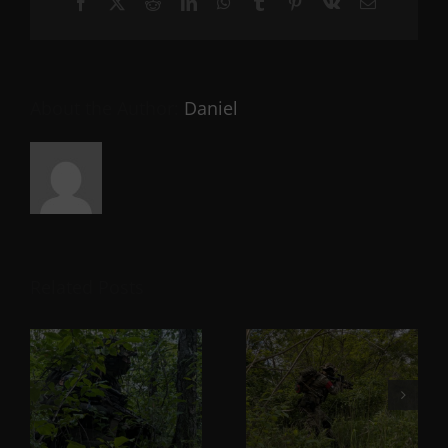
Facebook
X
Reddit
LinkedIn
WhatsApp
Tumblr
Pinterest
Vk
Email
About the Author:
Daniel
Related Posts