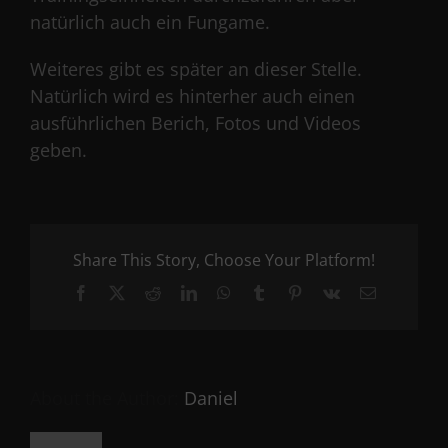
natürlich auch ein Fungame.
Weiteres gibt es später an dieser Stelle.
Natürlich wird es hinterher auch einen
ausführlichen Berich, Fotos und Videos
geben.
Share This Story, Choose Your Platform!
Facebook
X
Reddit
LinkedIn
WhatsApp
Tumblr
Pinterest
Vk
Email
About the Author:
Daniel