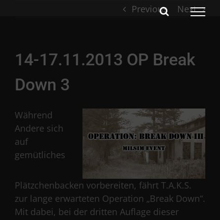
Skip
Previous
Next
to
content
14-17.11.2013 OP Break
Down 3
Während
Andere sich
auf
gemütliches
Plätzchenbacken vorbereiten, fährt T.A.K.S.
zur lange erwarteten Operation „Break Down“.
Mit dabei, bei der dritten Auflage dieser