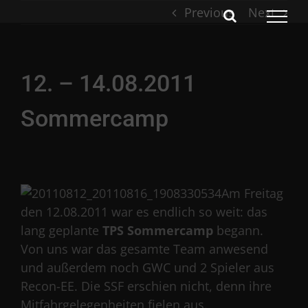
Skip
Previous
Next
to
content
12. – 14.08.2011
Sommercamp
Am Freitag
den 12.08.2011 war es endlich so weit: das
lang geplante
TPS Sommercamp
begann.
Von uns war das gesamte Team anwesend
und außerdem noch GWC und 2 Spieler aus
Recon-EE. Die SSF erschien nicht, denn ihre
Mitfahrgelegenheiten fielen aus.