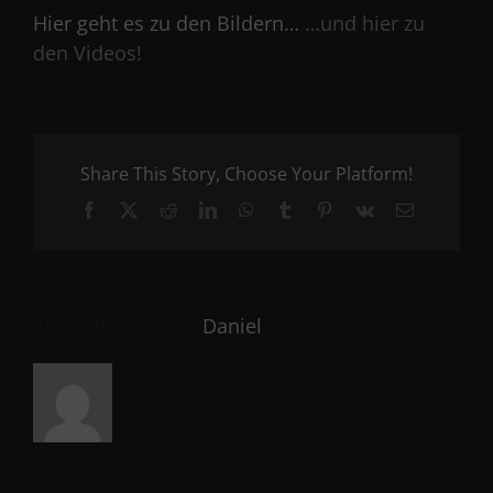
Hier geht es zu den Bildern…
…und hier zu
den Videos!
Share This Story, Choose Your Platform!
Facebook
X
Reddit
LinkedIn
WhatsApp
Tumblr
Pinterest
Vk
Email
About the Author:
Daniel