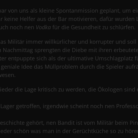
ar von uns als kleine Spontanmission geplant, um e
ar keine Helfer aus der Bar motivieren, dafür wurden 
auch noch nen
Vodka
für die Gesundheit zu schlürfen.
das Militär immer willkürlicher und korrupter und sol
n Nachmittag sprengten die Diebe mit ihren erbeutet
er entpuppte sich als der ultimative Umschlagplatz 
 geniale Idee das Müllproblem durch die Spieler aufr
wesen.
 wieder die Lage kritisch zu werden, die Ökologen s
Lager getroffen, irgendwie scheint noch nen Profess
Geschichte gehört, nen Bandit ist vom Militär beim P
der schön was man in der Gerüchtküche so zu hör