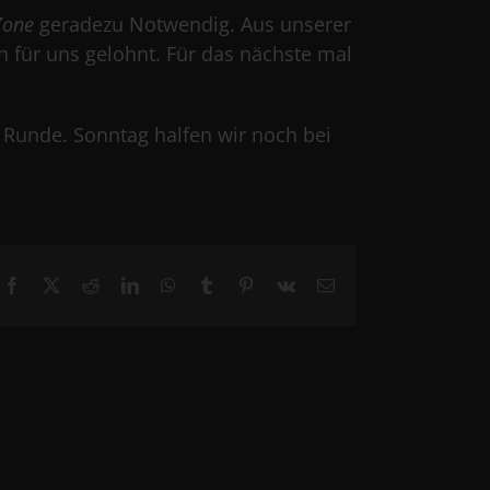
Zone
geradezu Notwendig. Aus unserer
h für uns gelohnt. Für das nächste mal
 Runde. Sonntag halfen wir noch bei
Facebook
X
Reddit
LinkedIn
WhatsApp
Tumblr
Pinterest
Vk
Email