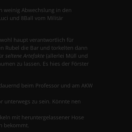
in weinig Abwechslung in den
Luci und 8Ball vom Militär
l wohl haupt verantwortlich für
en Rubel die Bar und torkelten dann
für
seltene Artefakte
(allerlei Müll und
äumen zu lassen. Es hies der Förster
ind dauernd beim Professor und am AKW
or unterwegs zu sein. Könnte nen
inkeln mit heruntergelassener Hose
en bekommt.