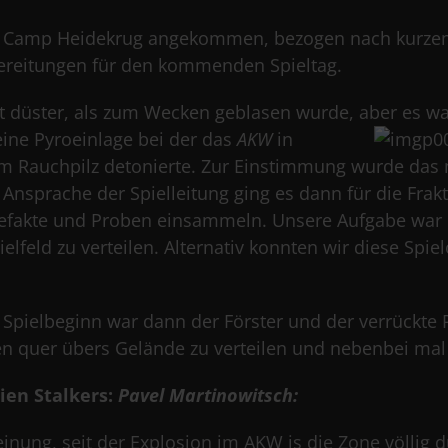
 in Camp Heidekrug angekommen, bezogen nach kurze
bereitungen für den kommenden Spieltag.
 düster, als zum Wecken geblasen wurde, aber
es wa
eine Pyroeinlage bei der das
AKW
in
 Rauchpilz detonierte. Zur Einstimmung wurde das
Ansprache der Spielleitung ging es dann für die Frakt
rtefakte und Proben einsammeln. Unsere Aufgabe wa
lfeld zu verteilen. Alternativ konnten wir diese Spi
pielbeginn war dann der Förster und der verrückte P
 quer übers Gelände zu verteilen und nebenbei mal e
ien Stalkers:
Pavel Martinowitsch:
einung, seit der Explosion im AKW is die Zone völlig 