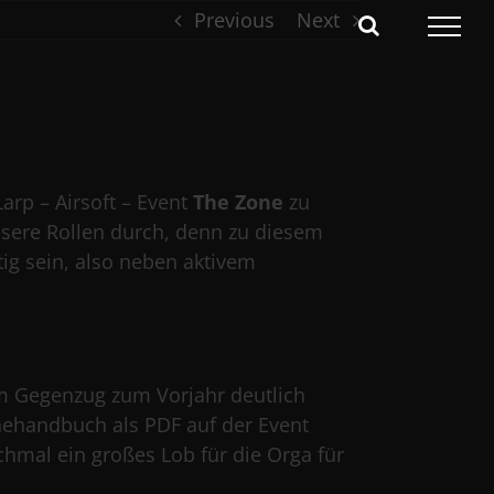
Previous
Next
arp – Airsoft – Event
The Zone
zu
sere Rollen durch, denn zu diesem
ätig sein, also neben aktivem
im Gegenzug zum Vorjahr deutlich
onehandbuch als PDF auf der Event
chmal ein großes Lob für die Orga für