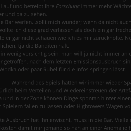
l auf und betreibt ihre
Forschung
Immer mehr Wächter 
ier und da zu sehen.
ie Bar werfen…sollt mich wunder; wenn da nicht auch
lte ich diese grad verlassen als doch ein gar freche
te er gar nicht schauen wie ich es mir zurückholte. 
ichen, tja die Banditen halt.
n wenig vorsichtig sein, man will ja nicht immer an
r getroffen, nach dem letzten Emissionsausbruch sin
odka oder paar Rubel für die Infos springen lässt.
Während des Spiels hatten wir immer wieder S
ürlich beim Verteilen und Wiedereinstreuen der Arte
ja und in der Zone können Dinge spontan hinter eine
er Spielern fallen zu lassen oder Hightowers Wagen vo
zte Ausbruch hat ihn erwischt, muss in die Bar. Viellei
 kosten damit mir jemand so nah an einer Anomalie hi