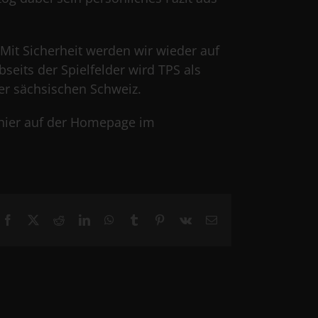
 Mit Sicherheit werden wir wieder auf
seits der Spielfelder wird TPS als
r sächsischen Schweiz.
e hier auf der Homepage im
Facebook
X
Reddit
LinkedIn
WhatsApp
Tumblr
Pinterest
Vk
Email