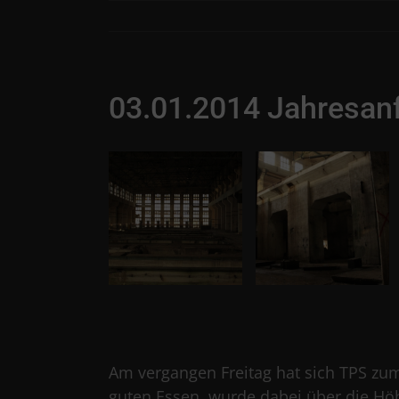
Skip
to
content
03.01.2014 Jahresan
Am vergangen Freitag hat sich TPS zum
guten Essen, wurde dabei über die Höh