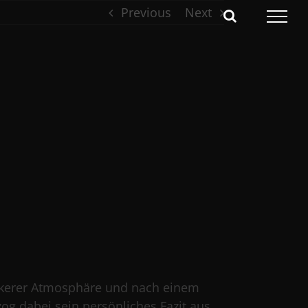
Previous
Next
ockerer Atmosphäre und nach einem
g dabei sein persönliches Fazit aus