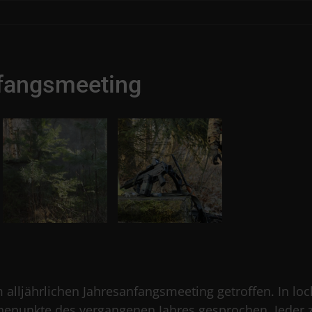
fangsmeeting
 alljährlichen Jahresanfangsmeeting getroffen. In l
epunkte des vergangenen Jahres gesprochen. Jeder zo