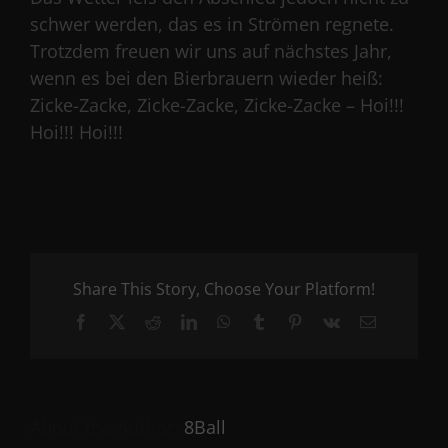
schwer werden, das es in Strömen regnete.
Trotzdem freuen wir uns auf nächstes Jahr,
wenn es bei den Bierbrauern wieder heiß:
Zicke-Zacke, Zicke-Zacke, Zicke-Zacke – Hoi!!!
Hoi!!! Hoi!!!
Share This Story, Choose Your Platform!
Facebook
X
Reddit
LinkedIn
WhatsApp
Tumblr
Pinterest
Vk
Email
About the Author:
8Ball